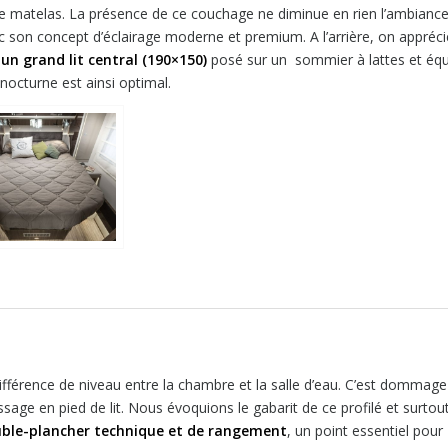
le matelas. La présence de ce couchage ne diminue en rien l’ambianc
c son concept d’éclairage moderne et premium. A l’arrière, on appréci
n grand lit central (190×150)
posé sur un sommier à lattes et éq
nocturne est ainsi optimal.
ifférence de niveau entre la chambre et la salle d’eau. C’est dommage
sage en pied de lit. Nous évoquions le gabarit de ce profilé et surtou
uble-plancher technique et de rangement
, un point essentiel pour