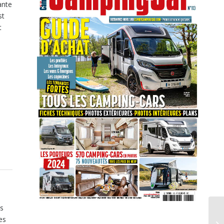
ante
st
t
ts
es