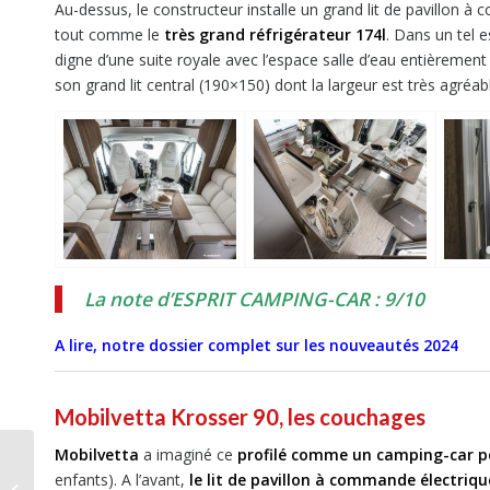
Au-dessus, le constructeur installe un grand lit de pavillon 
tout comme le
très grand réfrigérateur 174l
. Dans un tel 
digne d’une suite royale avec l’espace salle d’eau entièreme
son grand lit central (190×150) dont la largeur est très agréab
La note d’ESPRIT CAMPING-CAR : 9/10
A lire, notre dossier complet sur les nouveautés 2024
Mobilvetta Krosser 90, les couchages
Mobilvetta
a imaginé ce
profilé comme un camping-car p
Carado T449 Edition 24,
enfants). A l’avant,
le lit de pavillon à commande électriqu