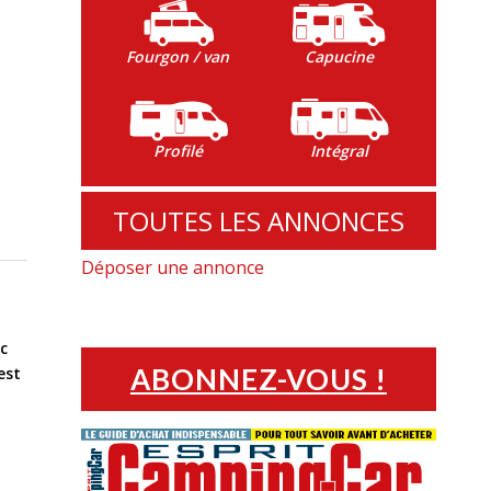
Fourgon / van
Capucine
Profilé
Intégral
TOUTES LES ANNONCES
Déposer une annonce
c
ABONNEZ-VOUS !
est