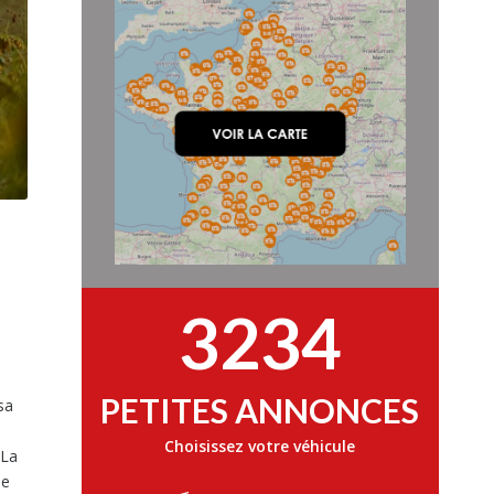
3234
PETITES ANNONCES
sa
Choisissez votre véhicule
 La
de