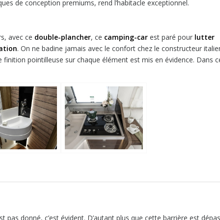
iques de conception premiums, rend l’habitacle exceptionnel.
rs, avec ce
double-plancher
, ce
camping-car
est paré pour
lutter
lation
. On ne badine jamais avec le confort chez le constructeur italie
e finition pointilleuse sur chaque élément est mis en évidence. Dans c
’est pas donné, c’est évident. D’autant plus que cette barrière est dépa