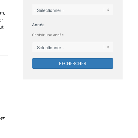
um,
ar
Année
ut
Choisir une année
RECHERCHER
er