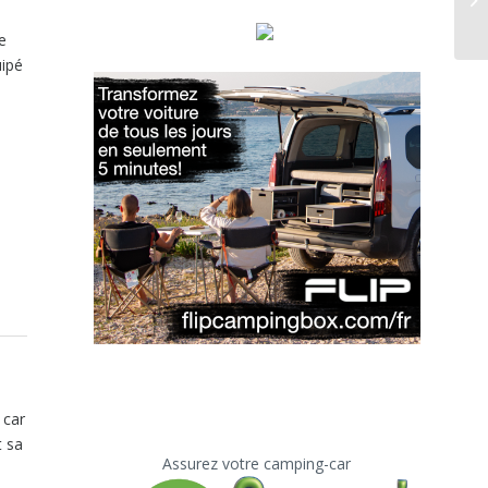
e
e
uipé
 car
t sa
Assurez votre camping-car