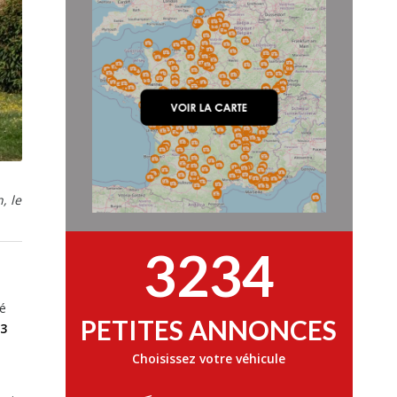
, le
3234
té
PETITES ANNONCES
3
Choisissez votre véhicule