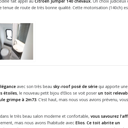
odèle fait appel au
Citroën Jumper 140 chevaux.
Un choix judicieux 
ne tenue de route de très bonne qualité. Cette motorisation (140ch) es
élégance
avec son très beau
sky-roof posé de série
qui apporte une
s étoiles
, le nouveau petit bijou d’Elios se voit poser
un toit relevab
cule grimpe à 2m73
. C’est haut, mais nous vous avions prévenu, vou
ent dans le très beau salon moderne et confortable,
vous savourez l’aff
ilement, mais nous avons l’habitude avec
Elios
.
Ce toit abrite un