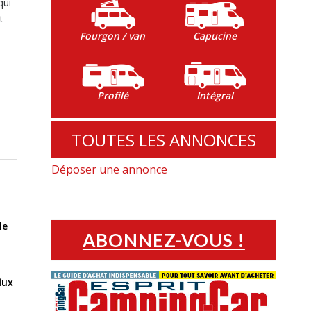
qui
t
Fourgon / van
Capucine
Profilé
Intégral
TOUTES LES ANNONCES
Déposer une annonce
le
ABONNEZ-VOUS !
s
lux