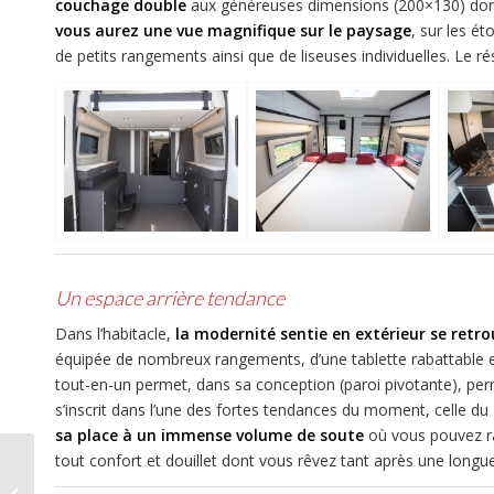
couchage double
aux généreuses dimensions (200×130) dont 
vous aurez une vue magnifique sur le paysage
, sur les é
de petits rangements ainsi que de liseuses individuelles. Le rés
Un espace arrière tendance
Dans l’habitacle,
la modernité sentie en extérieur se retr
équipée de nombreux rangements, d’une tablette rabattable et
tout-en-un permet, dans sa conception (paroi pivotante), per
s’inscrit dans l’une des fortes tendances du moment, celle du
sa place à un immense volume de soute
où vous pouvez ra
tout confort et douillet dont vous rêvez tant après une long
Essai, Dreamer
Camper Five, le voyage