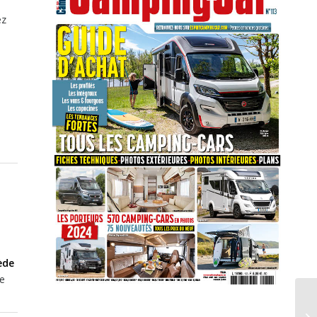
ez
ède
ge