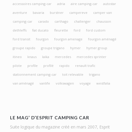
accessoires camping-car
adria
aire camping-car
autostar
aventure
bavaria
burstner
campereve
camper van
camping-car
carado
carthago
challenger
chausson
dethleffs
fiat ducato
fleurette
ford
ford custom
ford transit
fourgon
fourgon amenage
fourgon aménagé
groupe rapido
groupe trigano
hymer
hymer group
itineo
knaus
laika
mercedes
mercedes sprinter
pilote
profile
profilé
rapido
renault trafic
stationnement camping-car
toit relevable
trigano
van aménagé
vanlife
volkswagen
voyage
westfalia
LE MAG’ D’ESPRIT CAMPING CAR
Suite logique du magazine créé en mars 2007, Esprit