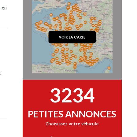
e en
0l
3234
PETITES ANNONCES
Choisissez votre véhicule