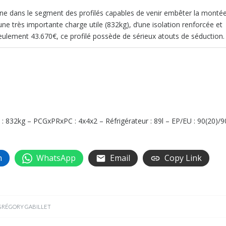
ionne dans le segment des profilés capables de venir embêter la monté
 très importante charge utile (832kg), d’une isolation renforcée et
seulement 43.670€, ce profilé possède de sérieux atouts de séduction.
 : 832kg – PCGxPRxPC : 4x4x2 – Réfrigérateur : 89l – EP/EU : 90(20)/9
n
WhatsApp
Email
Copy Link
GRÉGORY GABILLET