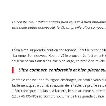
Le constructeur italien entend bien réussir à bien implan
une belle petite nouveauté, le V9, un profilé ultra compa
Laika aime surprendre tout en conservant, il faut le reconna
l’italienne. Son nouveau Kosmo V9 le prouve très facilement
seulement mais aussi ses 2m15 de large, ce profilé se révèle
Ultra compact, confortable et bien placer sur 
Véritable chasseur de fourgons aménagés, ce profilé vous surpre
facilement quatre convives autour de la table, ce profilé se p
inédit concept modulable. A l’arrière, le constructeur surpren
(200×70/195×80) au confort nocturne de très grande qualité.