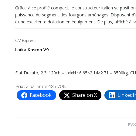
Grâce à ce profilé compact, le constructeur italien se posit
puissance du segment des fourgons aménagés. Disposant d’une
d’une excellente dotation en équipement. De plus, affiché à 
CV Express
Laika Kosmo V9
Fiat Ducato, 2.3l 120ch – LxlxH : 6.65×2.14×2.71 – 3500kg, CU
Prix : à partir de 43.670€
Facebook
Share on X
LinkedI
PAR