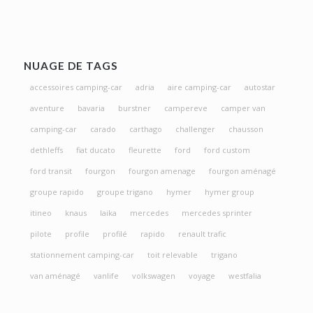
NUAGE DE TAGS
accessoires camping-car
adria
aire camping-car
autostar
aventure
bavaria
burstner
campereve
camper van
camping-car
carado
carthago
challenger
chausson
dethleffs
fiat ducato
fleurette
ford
ford custom
ford transit
fourgon
fourgon amenage
fourgon aménagé
groupe rapido
groupe trigano
hymer
hymer group
itineo
knaus
laika
mercedes
mercedes sprinter
pilote
profile
profilé
rapido
renault trafic
stationnement camping-car
toit relevable
trigano
van aménagé
vanlife
volkswagen
voyage
westfalia