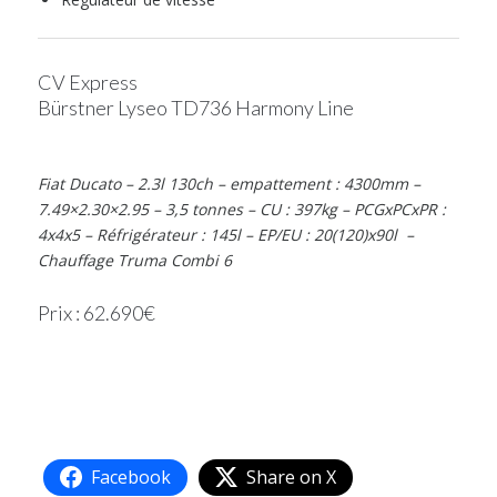
CV Express
Bürstner Lyseo TD736 Harmony Line
Fiat Ducato – 2.3l 130ch – empattement : 4300mm –
7.49×2.30×2.95 – 3,5 tonnes – CU : 397kg – PCGxPCxPR :
4x4x5 – Réfrigérateur : 145l – EP/EU : 20(120)x90l –
Chauffage Truma Combi 6
Prix : 62.690€
Facebook
Share on X