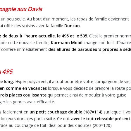
agnie aux Davis
 un peu seule. Au bout d’un moment, les repas de famille deviennent
ui offrir des voisins avec la famille
Duncan
.
e deux à l’heure actuelle, le 495 et le 535
. C’est le premier nom
Pour cette nouvelle famille,
Karmann Mobil
change son fusil d’épaule
lui confère immédiatement
des allures de baroudeurs propres à séd
n 495
e long.
Hyper polyvalent, il a tout pour être votre compagnon de vie,
tidien comme en vacances
lorsque vous décidez de prendre la route p
rois places coulissante
qui permet ainsi de moduler à votre guise
r les genres avec efficacité.
ès facilement en
un petit couchage double (187×114)
sur lequel il v
ouleurs dorsales par la suite. Ce qui,
avec le toit relevable présent
âce au couchage de toit idéal pour deux adultes (200×120).