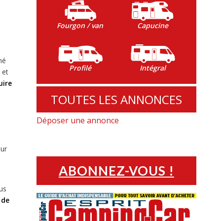
Fourgon / van
Capucine
mé
Profilé
Intégral
 et
uire
TOUTES LES ANNONCES
Déposer une annonce
our
ABONNEZ-VOUS !
ous
 de