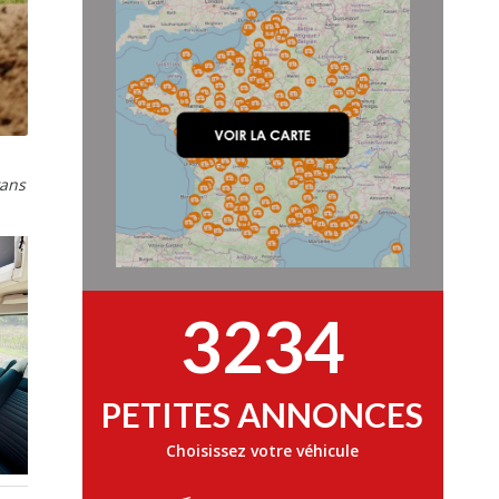
vans
3234
PETITES ANNONCES
Choisissez votre véhicule