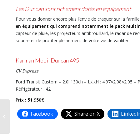
Les Duncan sont richement dotés en équipement
Pour vous donner encore plus l’envie de craquer sur la famil
en équipement qui comprend notamment le pack Multi
capteur de pluie, les projecteurs antibrouillard, le radar de r
sourire et de profiter pleinement de votre vie de vanlifer.
Karman Mobil Duncan 495
CV Express
Ford Transit Custom – 2.0l 130ch – LxlxH : 4.97×2.08×2.05 –
Réfrigérateur : 42l
Prix : 51.950€
Facebook
Share on X
LinkedI
Etrusco, des retouches
bienvenues pour 2022