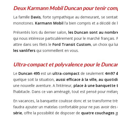
Deux Karmann Mobil Duncan pour tenir comp
La famille
Davis
, forte sympathique au demeurant, se sentait
monotones.
Karmann Mobil
l’a bien compris et a décidé de l
Présentés lors du dernier salon,
les Duncan sont au nombre d
qui nous intéresse particulièrement pour le marché français. 
attire dans ses filets le
Ford Transit Custom
, un choix qui 
les vanlifers
qui sommeillent en vous.
Ultra-compact et polyvalence pour le Dunca
Le
Duncan 495
est un
ultra-compact
de seulement
4m97 d
quelque soit la situation,
aussi efficace à la ville, au quo
une nouvelle aventure. A l’intérieur,
place à une banquette t
l’habitacle. Dans ce van aménagé, tout est pensé pour mélange
En vacances, la banquette coulisse donc et se transforme tr
faudra ajouter un matelas confortable pour ne pas avoir des d
série
, offre la possibilité de disposer de
quatre couchages
gr