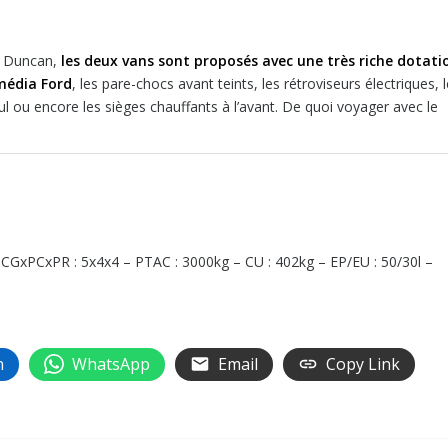
le Duncan,
les deux vans sont proposés avec une très riche dotati
média Ford
, les pare-chocs avant teints, les rétroviseurs électriques, l
ecul ou encore les sièges chauffants à l’avant. De quoi voyager avec le
 PCGxPCxPR : 5x4x4 – PTAC : 3000kg – CU : 402kg – EP/EU : 50/30l –
n
WhatsApp
Email
Copy Link