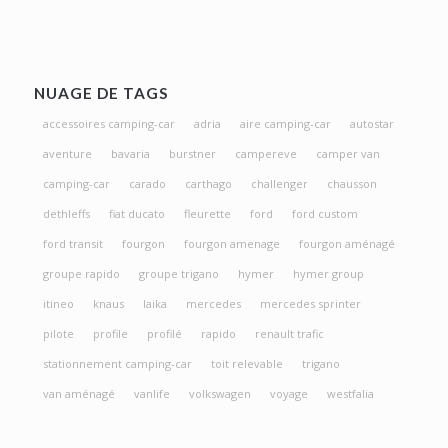
NUAGE DE TAGS
accessoires camping-car
adria
aire camping-car
autostar
aventure
bavaria
burstner
campereve
camper van
camping-car
carado
carthago
challenger
chausson
dethleffs
fiat ducato
fleurette
ford
ford custom
ford transit
fourgon
fourgon amenage
fourgon aménagé
groupe rapido
groupe trigano
hymer
hymer group
itineo
knaus
laika
mercedes
mercedes sprinter
pilote
profile
profilé
rapido
renault trafic
stationnement camping-car
toit relevable
trigano
van aménagé
vanlife
volkswagen
voyage
westfalia