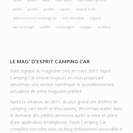
itineo
knaus
laika
mercedes
mercedes sprinter
pilote
profile
profilé
rapido
renault trafic
stationnement camping-car
toit relevable
trigano
van aménagé
vanlife
volkswagen
voyage
westfalia
LE MAG’ D’ESPRIT CAMPING CAR
Suite logique du magazine créé en mars 2007, Esprit
Camping-Car innove toujours en vous proposant
désormais une version numérique et quotidiennement
actualisée de votre magazine préféré.
Après la création, en 2011, du plus grand site d’offres de
camping-cars neufs et d’occasions, désormais leader dans
le domaine des petites annonces,après la mise en place
d’une application smartphone, Esprit Camping-Car
complète son offre avec un blog rédactionnel accessible à