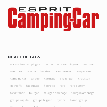
NUAGE DE TAGS
accessoires camping-car
adria
aire camping-car
autostar
aventure
bavaria
burstner
campereve
camper van
camping-car
carado
carthago
challenger
chausson
dethleffs
fiat ducato
fleurette
ford
ford custom
ford transit
fourgon
fourgon amenage
fourgon aménagé
groupe rapido
groupe trigano
hymer
hymer group