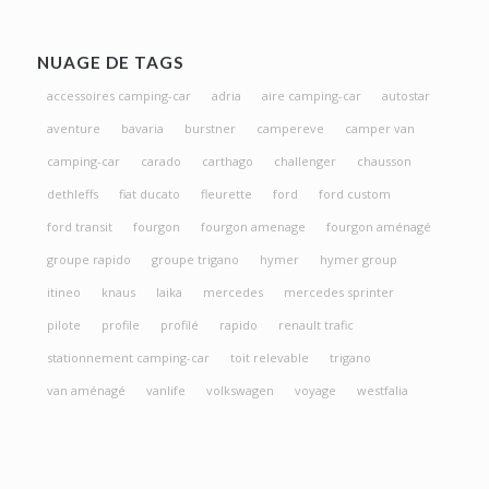
NUAGE DE TAGS
accessoires camping-car
adria
aire camping-car
autostar
aventure
bavaria
burstner
campereve
camper van
camping-car
carado
carthago
challenger
chausson
dethleffs
fiat ducato
fleurette
ford
ford custom
ford transit
fourgon
fourgon amenage
fourgon aménagé
groupe rapido
groupe trigano
hymer
hymer group
itineo
knaus
laika
mercedes
mercedes sprinter
pilote
profile
profilé
rapido
renault trafic
stationnement camping-car
toit relevable
trigano
van aménagé
vanlife
volkswagen
voyage
westfalia