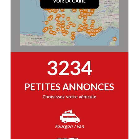
3234
PETITES ANNONCES
Choisissez votre véhicule
Fourgon / van