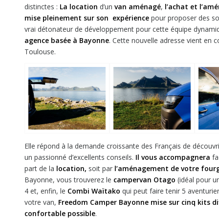
distinctes :
La location
d’un
van aménagé
,
l’achat et l’am
mise pleinement sur son expérience
pour proposer des sol
vrai détonateur de développement pour cette équipe dynami
agence basée à Bayonne
. Cette nouvelle adresse vient en
Toulouse.
Elle répond à la demande croissante des Français de découvri
un passionné d’excellents conseils.
Il vous accompagnera
fa
part de la
location,
soit par
l’aménagement de votre four
Bayonne, vous trouverez le
campervan Otago
(idéal pour un
4 et, enfin, le
Combi Waïtako
qui peut faire tenir 5 aventuri
votre van,
Freedom Camper Bayonne mise sur cinq kits diff
confortable possible
.