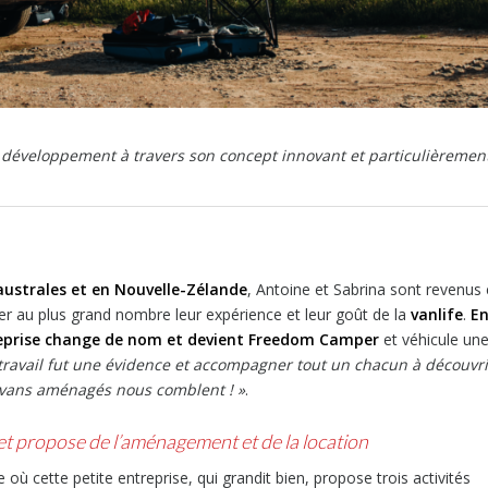
 développement à travers son concept innovant et particulièremen
australes et en Nouvelle-Zélande
, Antoine et Sabrina sont revenus
ger au plus grand nombre leur expérience et leur goût de la
vanlife
.
E
reprise change de nom et devient Freedom Camper
et véhicule un
ravail fut une évidence et accompagner tout un chacun à découvri
ervans aménagés nous comblent ! »
.
et propose de l’aménagement et de la location
où cette petite entreprise, qui grandit bien, propose trois activités