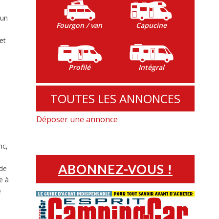
 un
Fourgon / van
Capucine
et
Profilé
Intégral
TOUTES LES ANNONCES
Déposer une annonce
ic,
ABONNEZ-VOUS !
 de
e à
e