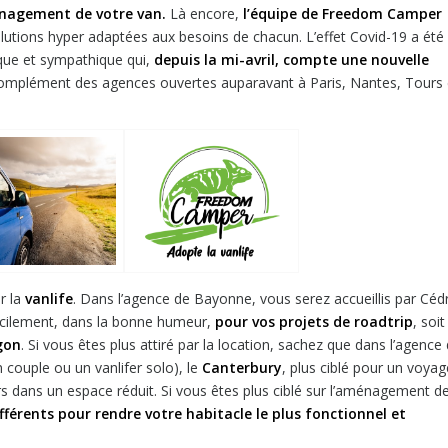
énagement de votre van.
Là encore,
l’équipe de Freedom Camper
utions hyper adaptées aux besoins de chacun. L’effet Covid-19 a été
que et sympathique qui,
depuis la mi-avril, compte une nouvelle
 complément des agences ouvertes auparavant à Paris, Nantes, Tours 
r la
vanlife
. Dans l’agence de Bayonne, vous serez accueillis par Cédr
cilement, dans la bonne humeur,
pour vos projets de roadtrip
, soit
gon
. Si vous êtes plus attiré par la location, sachez que dans l’agence
 couple ou un vanlifer solo), le
Canterbury
, plus ciblé pour un voyag
ers dans un espace réduit. Si vous êtes plus ciblé sur l’aménagement d
érents pour rendre votre habitacle le plus fonctionnel et