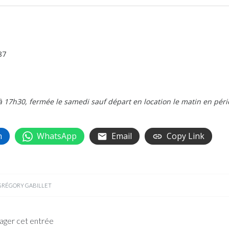
87
à 17h30, fermée le samedi sauf départ en location le matin en pér
n
WhatsApp
Email
Copy Link
GRÉGORY GABILLET
ager cet entrée