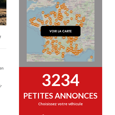
t
 en
3234
n
e
r
PETITES ANNONCES
Choisissez votre véhicule