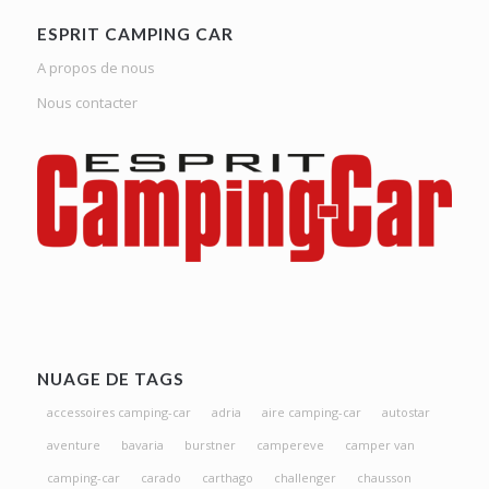
ESPRIT CAMPING CAR
A propos de nous
Nous contacter
NUAGE DE TAGS
accessoires camping-car
adria
aire camping-car
autostar
aventure
bavaria
burstner
campereve
camper van
camping-car
carado
carthago
challenger
chausson