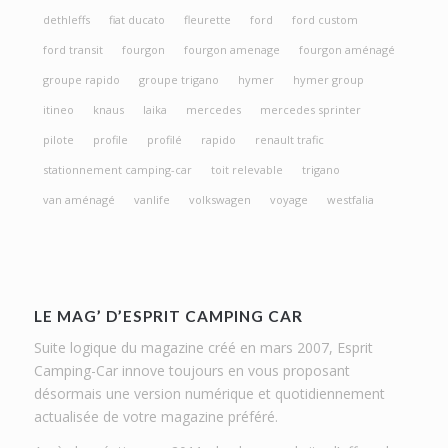
dethleffs
fiat ducato
fleurette
ford
ford custom
ford transit
fourgon
fourgon amenage
fourgon aménagé
groupe rapido
groupe trigano
hymer
hymer group
itineo
knaus
laika
mercedes
mercedes sprinter
pilote
profile
profilé
rapido
renault trafic
stationnement camping-car
toit relevable
trigano
van aménagé
vanlife
volkswagen
voyage
westfalia
LE MAG’ D’ESPRIT CAMPING CAR
Suite logique du magazine créé en mars 2007, Esprit
Camping-Car innove toujours en vous proposant
désormais une version numérique et quotidiennement
actualisée de votre magazine préféré.