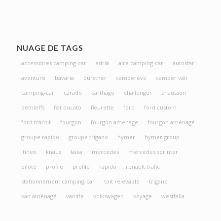
NUAGE DE TAGS
accessoires camping-car
adria
aire camping-car
autostar
aventure
bavaria
burstner
campereve
camper van
camping-car
carado
carthago
challenger
chausson
dethleffs
fiat ducato
fleurette
ford
ford custom
ford transit
fourgon
fourgon amenage
fourgon aménagé
groupe rapido
groupe trigano
hymer
hymer group
itineo
knaus
laika
mercedes
mercedes sprinter
pilote
profile
profilé
rapido
renault trafic
stationnement camping-car
toit relevable
trigano
van aménagé
vanlife
volkswagen
voyage
westfalia