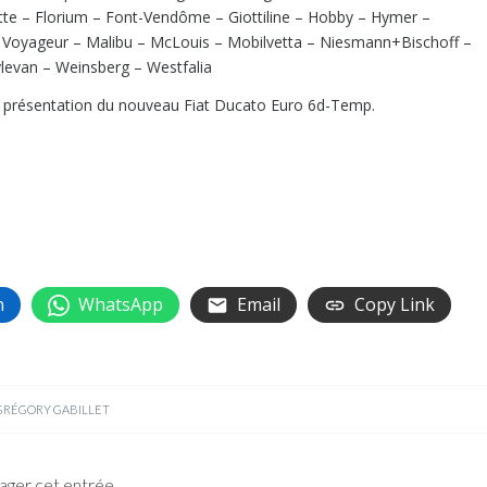
ette – Florium – Font-Vendôme – Giottiline – Hobby – Hymer –
e Voyageur – Malibu – McLouis – Mobilvetta – Niesmann+Bischoff –
ylevan – Weinsberg – Westfalia
a présentation du nouveau Fiat Ducato Euro 6d-Temp.
n
WhatsApp
Email
Copy Link
GRÉGORY GABILLET
ager cet entrée