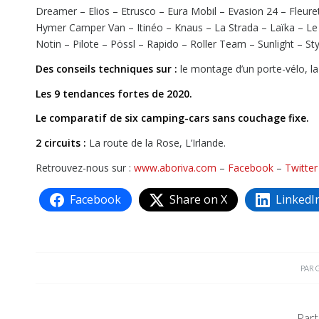
Dreamer – Elios – Etrusco – Eura Mobil – Evasion 24 – Fleur
Hymer Camper Van – Itinéo – Knaus – La Strada – Laïka – L
Notin – Pilote – Pössl – Rapido – Roller Team – Sunlight – St
Des conseils techniques sur :
le montage d’un porte-vélo, l
Les 9 tendances fortes de 2020.
Le comparatif de six camping-cars sans couchage fixe.
2 circuits :
La route de la Rose, L’Irlande.
Retrouvez-nous sur :
www.aboriva.com
–
Facebook
–
Twitter
Facebook
Share on X
LinkedI
PAR
Part