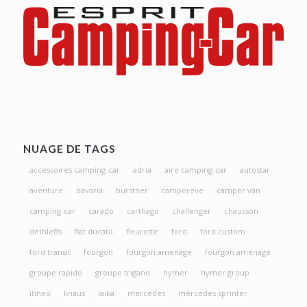
NUAGE DE TAGS
accessoires camping-car
adria
aire camping-car
autostar
aventure
bavaria
burstner
campereve
camper van
camping-car
carado
carthago
challenger
chausson
dethleffs
fiat ducato
fleurette
ford
ford custom
ford transit
fourgon
fourgon amenage
fourgon aménagé
groupe rapido
groupe trigano
hymer
hymer group
itineo
knaus
laika
mercedes
mercedes sprinter