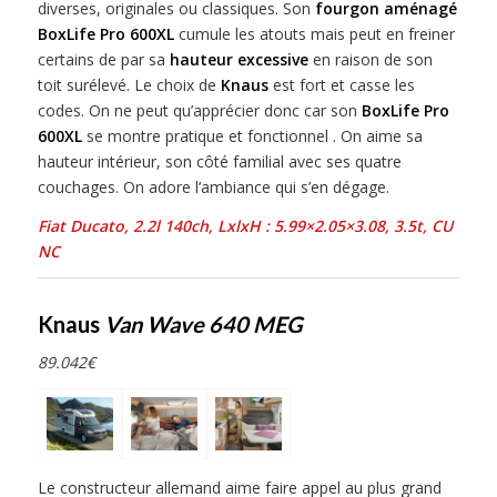
diverses, originales ou classiques. Son
fourgon aménagé
BoxLife Pro 600XL
cumule les atouts mais peut en freiner
certains de par sa
hauteur excessive
en raison de son
toit surélevé. Le choix de
Knaus
est fort et casse les
codes. On ne peut qu’apprécier donc car son
BoxLife Pro
600XL
se montre pratique et fonctionnel . On aime sa
hauteur intérieur, son côté familial avec ses quatre
couchages. On adore l’ambiance qui s’en dégage.
Fiat Ducato, 2.2l 140
ch,
LxlxH :
5.99×2.05×3.08
,
3.5
t, CU
NC
Knaus
Van Wave 640 MEG
89.042€
Le constructeur allemand aime faire appel au plus grand