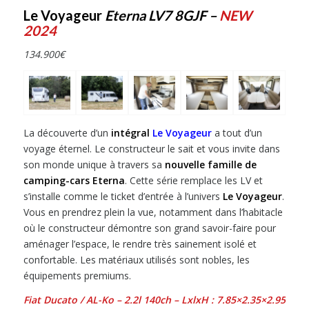
Le Voyageur
Eterna LV7 8GJF –
NEW
2024
134.900
€
La découverte d’un
intégral
Le Voyageur
a tout d’un
voyage éternel. Le constructeur le sait et vous invite dans
son monde unique à travers sa
nouvelle famille de
camping-cars Eterna
. Cette série remplace les LV et
s’installe comme le ticket d’entrée à l’univers
Le Voyageur
.
Vous en prendrez plein la vue, notamment dans l’habitacle
où le constructeur démontre son grand savoir-faire pour
aménager l’espace, le rendre très sainement isolé et
confortable. Les matériaux utilisés sont nobles, les
équipements premiums.
Fiat Ducato / AL-Ko – 2.2l 140ch – LxlxH : 7.85×2.35×2.95