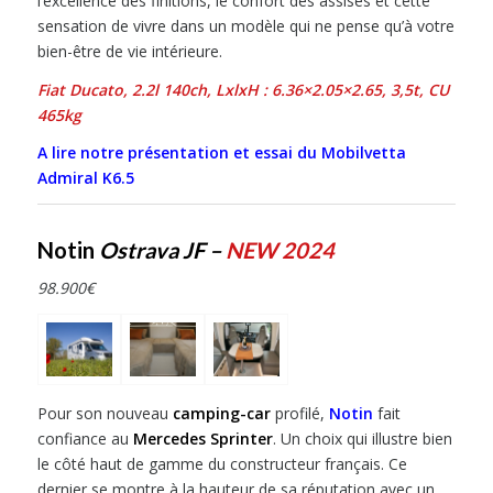
l’excellence des finitions, le confort des assises et cette
sensation de vivre dans un modèle qui ne pense qu’à votre
bien-être de vie intérieure.
Fiat Ducato, 2.2l 140
ch,
LxlxH :
6.36×2.05×2.65
,
3,5
t, CU
465kg
A lire notre présentation et essai du Mobilvetta
Admiral K6.5
Notin
Ostrava JF –
NEW 2024
98.900
€
Pour son nouveau
camping-car
profilé,
Notin
fait
confiance au
Mercedes Sprinter
. Un choix qui illustre bien
le côté haut de gamme du constructeur français. Ce
dernier se montre à la hauteur de sa réputation avec un