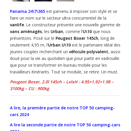
Panama 24\7\365
est parvenu à imposer son style et se
faire un nom sur le secteur ultra concurrentiel de la
vanlife
. Le constructeur présente une nouvelle gamme de
vans aménagés
, les
Urban
, comme l’
U\10
que nous
présentons. Posé sur le
Peugeot Boxer 145ch
, long de
seulement 4,95 m, l’
Urban U\10
est le partenaire idéal des
jeunes couples recherchant un
véhicule polyvalent
, aussi
doué pour la vie au quotidien que pour partir en vadrouille
que pour se transformer en bureau mobile pour les
travailleurs itinérants. Tout se module, se retire. Un must.
Peugeot Boxer, 2.0l 145ch – LxlxH : 4.95×1.92×1.98 –
3100kg – CU : 900kg
A lire, la première partie de notre TOP 50 camping-
cars 2024
A lire la seconde partie de notre TOP 50 camping-cars