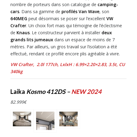
nombre de porteurs dans son catalogue de
camping-
cars
. Dans sa gamme de
profilés Van Wave
, son
640MEG
peut désormais se poser sur l’excellent
VW
Crafter
. Un choix fort mais qui témoigne de l’éclectisme
de
Knaus
. Le constructeur parvient à installer
deux
grands lits jumeaux
dans un espace de moins de 7
mètres. Par ailleurs, un gros travail sur l’isolation a été
effectué, rendant ce profilé encore plis agréable à vivre.
VW Crafter, 2.0l 177
ch,
LxlxH :
6.99×2.20×2.83
,
3.5
t, CU
340kg
Laika
Kosmo 412DS –
NEW 2024
82.999
€