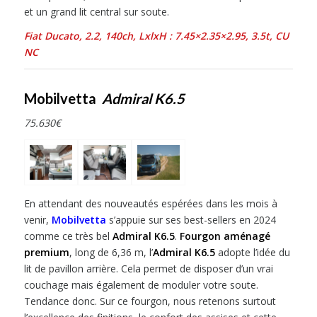
et un grand lit central sur soute.
Fiat Ducato, 2.2, 140
ch,
LxlxH :
7.45×2.35×2.95
,
3.5
t, CU
NC
Mobilvetta
Admiral K6.5
75.630€
En attendant des nouveautés espérées dans les mois à
venir,
Mobilvetta
s’appuie sur ses best-sellers en 2024
comme ce très bel
Admiral K6.5
.
Fourgon aménagé
premium
, long de 6,36 m, l’
Admiral K6.5
adopte l’idée du
lit de pavillon arrière. Cela permet de disposer d’un vrai
couchage mais également de moduler votre soute.
Tendance donc. Sur ce fourgon, nous retenons surtout