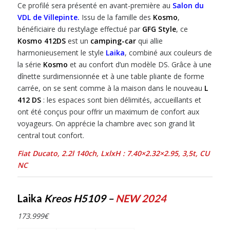
Ce profilé sera présenté en avant-première au
Salon du
VDL de Villepinte
.
Issu de la famille des
Kosmo
,
bénéficiaire du restylage effectué par
GFG Style
, ce
Kosmo 412DS
est un
camping-car
qui allie
harmonieusement le style
Laika
, combiné aux couleurs de
la série
Kosmo
et au confort d’un modèle DS. Grâce à une
dînette surdimensionnée et à une table pliante de forme
carrée, on se sent comme à la maison dans le nouveau
L
412 DS
: les espaces sont bien délimités, accueillants et
ont été conçus pour offrir un maximum de confort aux
voyageurs. On apprécie la chambre avec son grand lit
central tout confort.
Fiat Ducato, 2.2l 140
ch,
LxlxH :
7.40×2.32×2.95
,
3,5
t, CU
NC
Laika
Kreos H5109 –
NEW 2024
173.999
€