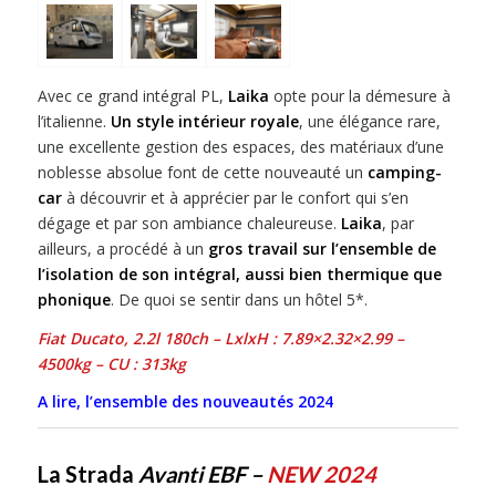
Avec ce grand intégral PL,
Laika
opte pour la démesure à
l’italienne.
Un style intérieur royale
, une élégance rare,
une excellente gestion des espaces, des matériaux d’une
noblesse absolue font de cette nouveauté un
camping-
car
à découvrir et à apprécier par le confort qui s’en
dégage et par son ambiance chaleureuse.
Laika
, par
ailleurs, a procédé à un
gros travail sur l’ensemble de
l’isolation de son intégral, aussi bien thermique que
phonique
. De quoi se sentir dans un hôtel 5*.
Fiat Ducato, 2.2l 180ch – LxlxH : 7.89×2.32×2.99 –
4500kg – CU : 313kg
A lire, l’ensemble des nouveautés 2024
La Strada
Avanti EBF –
NEW 2024