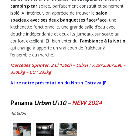
camping-car
solide, parfaitement construit et sainement
isolé. A l’intérieur, on apprécie de trouver le
salon
spacieux avec ses deux banquettes face/face
, une
kitchenette fonctionnelle, une grande salle d’eau avec
douche indépendante et deux lits jumeaux sur soute au
confort excellent. Et, bien entendu,
l’ambiance à la Notin
qui change à apporte un vrai coup de fraîcheur à
l’ensemble du marché.
Mercedes Sprinter, 2.0l 150ch – LxlxH : 7.29×2.30×2.90 –
3500kg – CU : 335kg
A lire notre présentation du Notin Ostrava JF
Panama
Urban U\10 –
NEW 2024
48.600
€