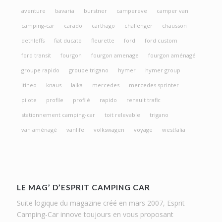
aventure
bavaria
burstner
campereve
camper van
camping-car
carado
carthago
challenger
chausson
dethleffs
fiat ducato
fleurette
ford
ford custom
ford transit
fourgon
fourgon amenage
fourgon aménagé
groupe rapido
groupe trigano
hymer
hymer group
itineo
knaus
laika
mercedes
mercedes sprinter
pilote
profile
profilé
rapido
renault trafic
stationnement camping-car
toit relevable
trigano
van aménagé
vanlife
volkswagen
voyage
westfalia
LE MAG’ D’ESPRIT CAMPING CAR
Suite logique du magazine créé en mars 2007, Esprit
Camping-Car innove toujours en vous proposant