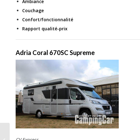
Ambiance
Couchage
Confort/fonctionnalité
Rapport qualité-prix
Adria Coral 670SC Supreme
Etrusco T5900 FB, un
CV Express
profilé pas comme les