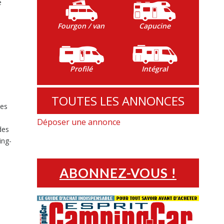
é
Fourgon / van
Capucine
Profilé
Intégral
TOUTES LES ANNONCES
des
Déposer une annonce
des
ing-
ABONNEZ-VOUS !