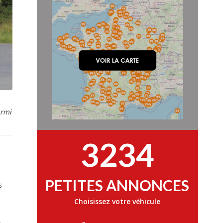
armi
3234
PETITES ANNONCES
s
Choisissez votre véhicule