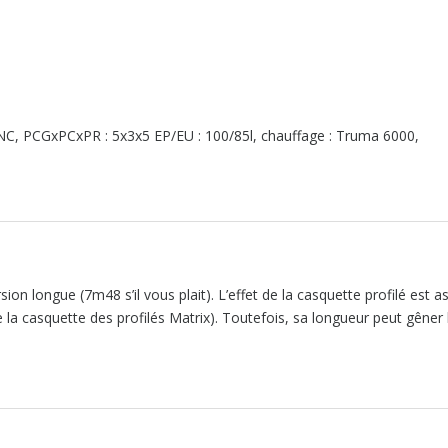
 : NC, PCGxPCxPR : 5x3x5 EP/EU : 100/85l, chauffage : Truma 6000,
on longue (7m48 s’il vous plait). L’effet de la casquette profilé est a
 la casquette des profilés Matrix). Toutefois, sa longueur peut gêner 