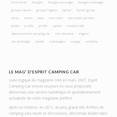
ford transit
fourgon
fourgon amenage
fourgon aménagé
groupe rapido
groupe trigano
hymer
hymer group
itineo
knaus
laika
mercedes
mercedes sprinter
pilote
profile
profilé
rapido
renault trafic
stationnement camping-car
toit relevable
trigano
van aménagé
vanlife
volkswagen
voyage
westfalia
LE MAG’ D’ESPRIT CAMPING CAR
Suite logique du magazine créé en mars 2007, Esprit
Camping-Car innove toujours en vous proposant
désormais une version numérique et quotidiennement
actualisée de votre magazine préféré.
Après la création, en 2011, du plus grand site d’offres de
camping-cars neufs et d’occasions, désormais leader dans