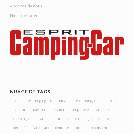
A propos de nous
Nous contacter
NUAGE DE TAGS
accessoires camping-car
adria
aire camping-car
autostar
aventure
bavaria
burstner
campereve
camper van
camping-car
carado
carthago
challenger
chausson
dethleffs
fiat ducato
fleurette
ford
ford custom