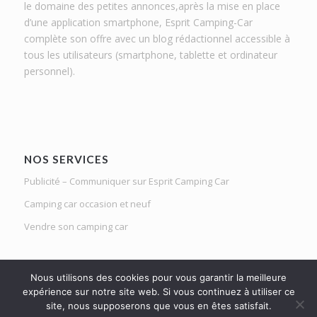
le domaine des petites annonces,après la mise en place
d’une application smartphone, Esprit Camping-Car
complète son offre avec un blog rédactionnel accessible à
tous les utilisateurs (smartphone, tablette et ordinateur
personnel).
NOS SERVICES
Publicité – Communiquer sur Esprit Camping Car
Camping car occasion et neuf
Vendre son camping car
Nous utilisons des cookies pour vous garantir la meilleure
expérience sur notre site web. Si vous continuez à utiliser ce
site, nous supposerons que vous en êtes satisfait.
Le Mag d'Esprit Camping Car | Netlight solutions © 2020 | Tous droits