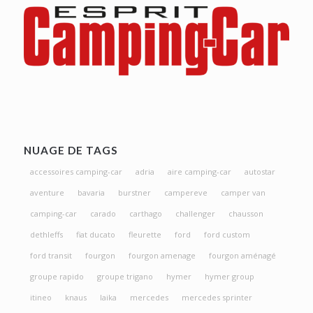
NUAGE DE TAGS
accessoires camping-car
adria
aire camping-car
autostar
aventure
bavaria
burstner
campereve
camper van
camping-car
carado
carthago
challenger
chausson
dethleffs
fiat ducato
fleurette
ford
ford custom
ford transit
fourgon
fourgon amenage
fourgon aménagé
groupe rapido
groupe trigano
hymer
hymer group
itineo
knaus
laika
mercedes
mercedes sprinter