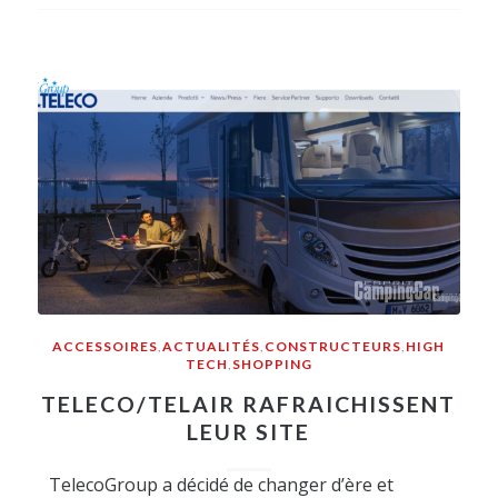
ACCESSOIRES
,
ACTUALITÉS
,
CONSTRUCTEURS
,
HIGH
TECH
,
SHOPPING
TELECO/TELAIR RAFRAICHISSENT
LEUR SITE
TelecoGroup a décidé de changer d’ère et