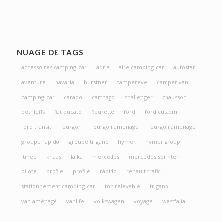
NUAGE DE TAGS
accessoires camping-car
adria
aire camping-car
autostar
aventure
bavaria
burstner
campereve
camper van
camping-car
carado
carthago
challenger
chausson
dethleffs
fiat ducato
fleurette
ford
ford custom
ford transit
fourgon
fourgon amenage
fourgon aménagé
groupe rapido
groupe trigano
hymer
hymer group
itineo
knaus
laika
mercedes
mercedes sprinter
pilote
profile
profilé
rapido
renault trafic
stationnement camping-car
toit relevable
trigano
van aménagé
vanlife
volkswagen
voyage
westfalia