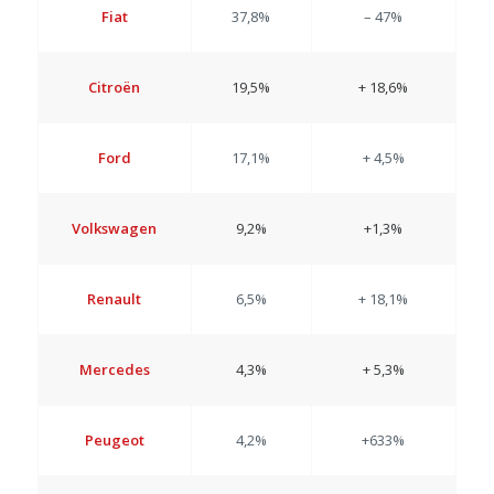
Fiat
37,8%
– 47%
Citroën
19,5%
+ 18,6%
Ford
17,1%
+ 4,5%
Volkswagen
9,2%
+1,3%
Renault
6,5%
+ 18,1%
Mercedes
4,3%
+ 5,3%
Peugeot
4,2%
+633%