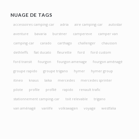
NUAGE DE TAGS
accessoires camping-car
adria
aire camping-car
autostar
aventure
bavaria
burstner
campereve
camper van
camping-car
carado
carthago
challenger
chausson
dethleffs
fiat ducato
fleurette
ford
ford custom
ford transit
fourgon
fourgon amenage
fourgon aménagé
groupe rapido
groupe trigano
hymer
hymer group
itineo
knaus
laika
mercedes
mercedes sprinter
pilote
profile
profilé
rapido
renault trafic
stationnement camping-car
toit relevable
trigano
van aménagé
vanlife
volkswagen
voyage
westfalia