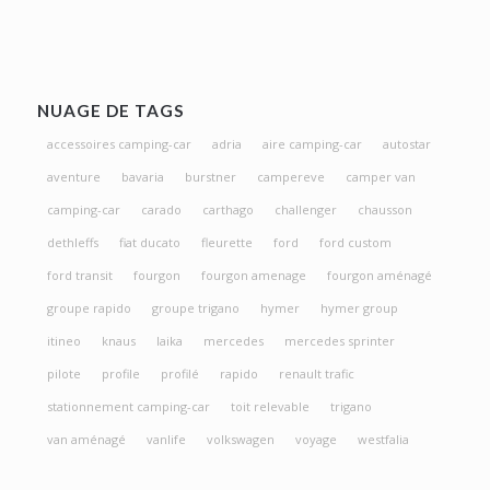
NUAGE DE TAGS
accessoires camping-car
adria
aire camping-car
autostar
aventure
bavaria
burstner
campereve
camper van
camping-car
carado
carthago
challenger
chausson
dethleffs
fiat ducato
fleurette
ford
ford custom
ford transit
fourgon
fourgon amenage
fourgon aménagé
groupe rapido
groupe trigano
hymer
hymer group
itineo
knaus
laika
mercedes
mercedes sprinter
pilote
profile
profilé
rapido
renault trafic
stationnement camping-car
toit relevable
trigano
van aménagé
vanlife
volkswagen
voyage
westfalia