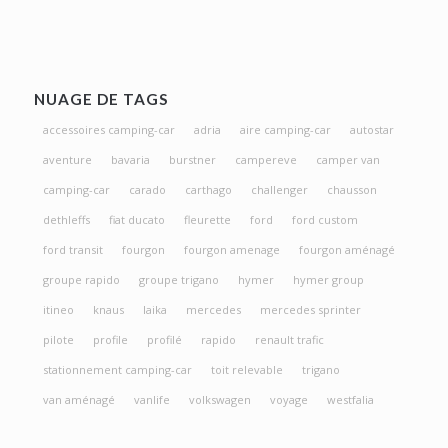
NUAGE DE TAGS
accessoires camping-car
adria
aire camping-car
autostar
aventure
bavaria
burstner
campereve
camper van
camping-car
carado
carthago
challenger
chausson
dethleffs
fiat ducato
fleurette
ford
ford custom
ford transit
fourgon
fourgon amenage
fourgon aménagé
groupe rapido
groupe trigano
hymer
hymer group
itineo
knaus
laika
mercedes
mercedes sprinter
pilote
profile
profilé
rapido
renault trafic
stationnement camping-car
toit relevable
trigano
van aménagé
vanlife
volkswagen
voyage
westfalia