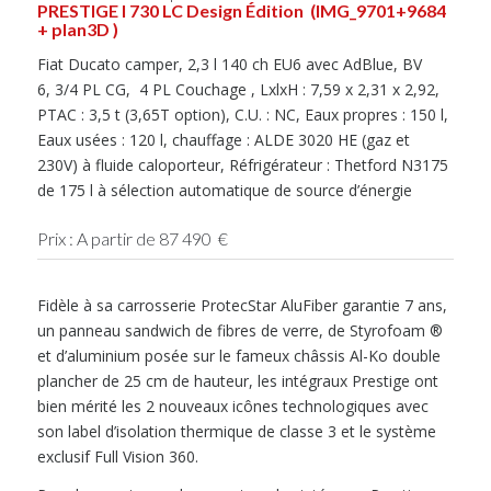
PRESTIGE I 730 LC Design Édition (IMG_9701+9684
+ plan3D )
Fiat Ducato camper, 2,3 l 140 ch EU6 avec AdBlue, BV
6, 3/4 PL CG, 4 PL Couchage , LxlxH : 7,59 x 2,31 x 2,92,
PTAC : 3,5 t (3,65T option), C.U. : NC, Eaux propres : 150 l,
Eaux usées : 120 l, chauffage : ALDE 3020 HE (gaz et
230V) à fluide caloporteur, Réfrigérateur : Thetford N3175
de 175 l à sélection automatique de source d’énergie
Prix : A partir de 87 490 €
Fidèle à sa carrosserie ProtecStar AluFiber garantie 7 ans,
un panneau sandwich de fibres de verre, de Styrofoam ®
et d’aluminium posée sur le fameux châssis Al-Ko double
plancher de 25 cm de hauteur, les intégraux Prestige ont
bien mérité les 2 nouveaux icônes technologiques avec
son label d’isolation thermique de classe 3 et le système
exclusif Full Vision 360.