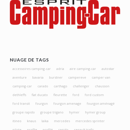
NUAGE DE TAGS
accessoires camping-car
adria
aire camping-car
autostar
aventure
bavaria
burstner
campereve
camper van
camping-car
carado
carthago
challenger
chausson
dethleffs
fiat ducato
fleurette
ford
ford custom
ford transit
fourgon
fourgon amenage
fourgon aménagé
groupe rapido
groupe trigano
hymer
hymer group
itineo
knaus
laika
mercedes
mercedes sprinter
pilote
profile
profilé
rapido
renault trafic