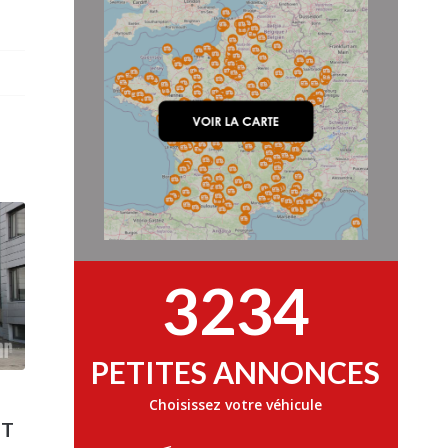
3234
PETITES ANNONCES
Choisissez votre véhicule
PT