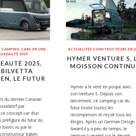
S
,
CAMPING-CARS
,
EN UNE
,
ACTUALITÉS
,
CONSTRUCTEURS
,
EN 
UVEAUTÉ 2025
HYMER VENTURE S, 
EAUTÉ 2025,
MOISSON CONTINU
BILVETTA
EN, LE FUTUR
Hymer a le vent en poupe avec
son Venture S. Depuis son
rs du dernier Caravan
lancement, ce camping-car du
sseldorf par
futur truste toutes les
 ce concept-car d’un
récompenses et reçoit tous les
 préfigure du futur du
éloges. Après un German Design
 loisirs vu par le
Award il y a peu de temps, le
constructeur italien.
Venture S revient sur le devant…