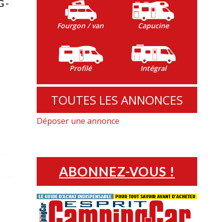
G-
Fourgon / van
Capucine
Profilé
Intégral
.
TOUTES LES ANNONCES
Déposer une annonce
ABONNEZ-VOUS !