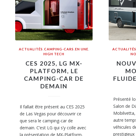
ACTUALITÉS
,
CAMPING-CARS
,
EN UNE
,
ACTUALITÉ
HIGH TECH
NO
CES 2025, LG MX-
NOUV
PLATFORM, LE
MO
CAMPING-CAR DE
FLUIDE
DEMAIN
Présenté lo
Salon de Dü
Il fallait être présent au CES 2025
Mobilvetta,
de Las Vegas pour découvrir ce
autre temps
que sera le camping-car de
véhicules de
demain. C’est LG qui s’y colle avec
prestigieux 
la présentation de MX-Platform,