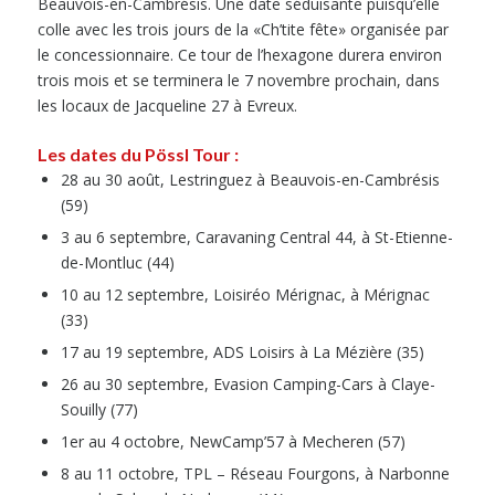
Beauvois-en-Cambrésis. Une date séduisante puisqu’elle
colle avec les trois jours de la «Ch’tite fête» organisée par
le concessionnaire. Ce tour de l’hexagone durera environ
trois mois et se terminera le 7 novembre prochain, dans
les locaux de Jacqueline 27 à Evreux.
Les dates du Pössl Tour :
28 au 30 août, Lestringuez à Beauvois-en-Cambrésis
(59)
3 au 6 septembre, Caravaning Central 44, à St-Etienne-
de-Montluc (44)
10 au 12 septembre, Loisiréo Mérignac, à Mérignac
(33)
17 au 19 septembre, ADS Loisirs à La Mézière (35)
26 au 30 septembre, Evasion Camping-Cars à Claye-
Souilly (77)
1er au 4 octobre, NewCamp’57 à Mecheren (57)
8 au 11 octobre, TPL – Réseau Fourgons, à Narbonne