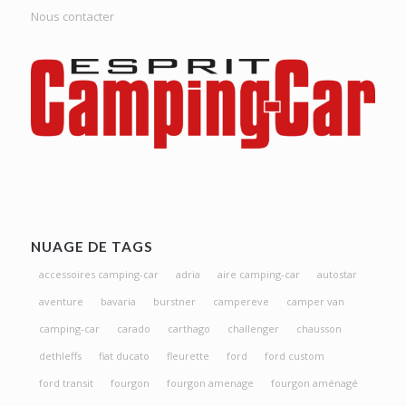
Nous contacter
NUAGE DE TAGS
accessoires camping-car
adria
aire camping-car
autostar
aventure
bavaria
burstner
campereve
camper van
camping-car
carado
carthago
challenger
chausson
dethleffs
fiat ducato
fleurette
ford
ford custom
ford transit
fourgon
fourgon amenage
fourgon aménagé