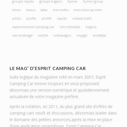
groupe rapido
groupe trigano
hymer
hymer group
itineo
knaus
laika
mercedes
mercedes sprinter
pilote
profile
profilé
rapido
renault trafic
stationnement camping-car
toit relevable
trigano
van aménagé
vanlife
volkswagen
voyage
westfalia
LE MAG’ D’ESPRIT CAMPING CAR
Suite logique du magazine créé en mars 2007, Esprit
Camping-Car innove toujours en vous proposant
désormais une version numérique et quotidiennement
actualisée de votre magazine préféré.
Après la création, en 2011, du plus grand site d’offres de
camping-cars neufs et d’occasions, désormais leader dans
le domaine des petites annonces,après la mise en place
d’une application smartphone, Esprit Camping-Car