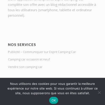
complète son offre avec un blog rédactionnel accessible à
tous les utilisateurs (smartphone, tablette et ordinateur
personnel).
NOS SERVICES
Publicité – Communiquer sur Esprit Camping Car
Camping car occasion et neuf
Vendre son camping car
Nous utilisons des cookies pour vous garantir la meilleure
expérience sur notre site web. Si vous continuez à utiliser ce
site, nous supposerons que vous en êtes satisfait.
Le Mag d'Esprit Camping Car | Netlight solutions © 2020 | Tous droits
OK
réservés |
Mentions légales