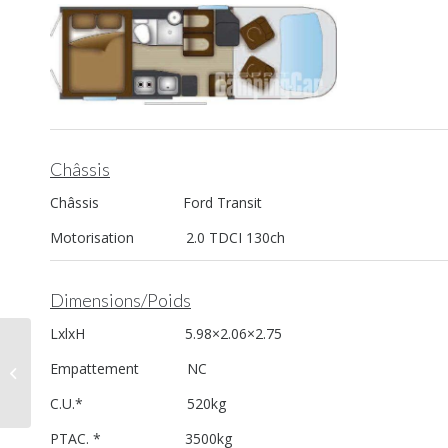
Châssis
Châssis Ford Transit
Motorisation 2.0 TDCI 130ch
Dimensions/Poids
LxlxH 5.98×2.06×2.75
La fermeture de l’aire
Empattement NC
de Pléneuf-Val-André
passe mal
C.U.* 520kg
PTAC. * 3500kg