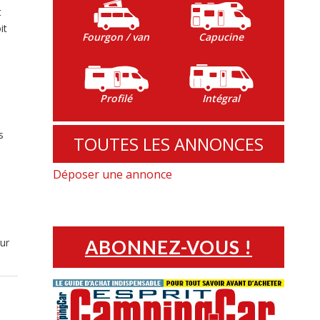
t
it
Fourgon / van
Capucine
Profilé
Intégral
s
TOUTES LES ANNONCES
Déposer une annonce
sur
ABONNEZ-VOUS !