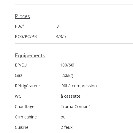
Places
P.A.* 8
PCG/PC/PR 4/3/5
Equipements
EP/EU 100/60l
Gaz 2x6kg
Réfrigérateur 90l à compression
WC à cassette
Chauffage Truma Combi 4
Clim cabine oui
Cuisine 2 feux