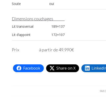
Soute oui
Dimensions couchages
Lit transversal 189×137
Lit d’appoint 172×107
Prix à partir de 49.990€
Facebook
Share on X
LinkedI
PAR