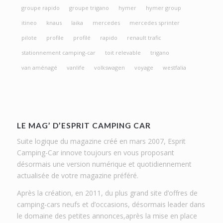
groupe rapido
groupe trigano
hymer
hymer group
itineo
knaus
laika
mercedes
mercedes sprinter
pilote
profile
profilé
rapido
renault trafic
stationnement camping-car
toit relevable
trigano
van aménagé
vanlife
volkswagen
voyage
westfalia
LE MAG’ D’ESPRIT CAMPING CAR
Suite logique du magazine créé en mars 2007, Esprit
Camping-Car innove toujours en vous proposant
désormais une version numérique et quotidiennement
actualisée de votre magazine préféré.
Après la création, en 2011, du plus grand site d’offres de
camping-cars neufs et d’occasions, désormais leader dans
le domaine des petites annonces,après la mise en place