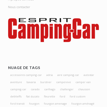
Nous contacter
NUAGE DE TAGS
accessoires camping-car
adria
aire camping-car
autostar
aventure
bavaria
burstner
campereve
camper van
camping-car
carado
carthago
challenger
chausson
dethleffs
fiat ducato
fleurette
ford
ford custom
ford transit
fourgon
fourgon amenage
fourgon aménagé