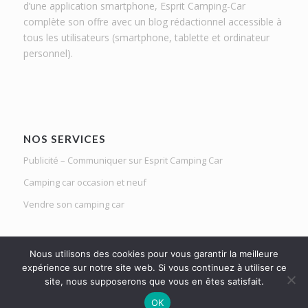
d’une application smartphone, Esprit Camping-Car
complète son offre avec un blog rédactionnel accessible à
tous les utilisateurs (smartphone, tablette et ordinateur
personnel).
NOS SERVICES
Publicité – Communiquer sur Esprit Camping Car
Camping car occasion et neuf
Vendre son camping car
Nous utilisons des cookies pour vous garantir la meilleure
expérience sur notre site web. Si vous continuez à utiliser ce
site, nous supposerons que vous en êtes satisfait.
Le Mag d'Esprit Camping Car | Netlight solutions © 2020 | Tous droits
OK
réservés |
Mentions légales