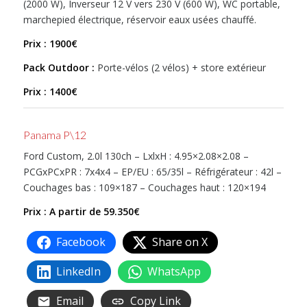
(2000 W), Inverseur 12 V vers 230 V (600 W), WC portable,
marchepied électrique, réservoir eaux usées chauffé.
Prix : 1900€
Pack Outdoor :
Porte-vélos (2 vélos) + store extérieur
Prix : 1400€
Panama P\12
Ford Custom, 2.0l 130ch – LxlxH : 4.95×2.08×2.08 –
PCGxPCxPR : 7x4x4 – EP/EU : 65/35l – Réfrigérateur : 42l –
Couchages bas : 109×187 – Couchages haut : 120×194
Prix : A partir de 59.350€
Facebook
Share on X
LinkedIn
WhatsApp
Email
Copy Link