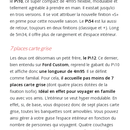
le
P\10
, ce super compact de 4m95 flexible, modulable et
tellement agréable à prendre en main. Il existait jusqu’ici
en trois versions. Il se voit attribuer la nouvelle finition «S»
en prime pour cette nouvelle saison. Le
P\54
est lui aussi
de retour, toujours en deux finitions (classique et +). Long
de 5m34, il offre plus de rangement et d’espace intérieur.
7 places carte grise
Les deux ont désormais un petit frère,
le P\12
. Ce dernier,
bien entendu sur
Ford Custom
, reprend le gabarit du P\10
et affiche donc
une longueur de 4m95
. Il se définit
comme familial. Pour cela,
il accueille pas moins de 7
places carte grise
(dont quatre places dotées de la
fixation Isofix).
Idéal en effet pour voyager en famille
ou avec vos amis. L’intérieur se veut hyper modulable. En
effet, si, de base, vous disposez donc de sept places carte
grise, toutes les banquettes sont amovibles. Vous pouvez
ainsi gérer à votre guise l’espace intérieur en fonction du
nombre de personnes qui voyagent. Quatre couchages