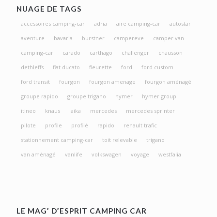
NUAGE DE TAGS
accessoires camping-car
adria
aire camping-car
autostar
aventure
bavaria
burstner
campereve
camper van
camping-car
carado
carthago
challenger
chausson
dethleffs
fiat ducato
fleurette
ford
ford custom
ford transit
fourgon
fourgon amenage
fourgon aménagé
groupe rapido
groupe trigano
hymer
hymer group
itineo
knaus
laika
mercedes
mercedes sprinter
pilote
profile
profilé
rapido
renault trafic
stationnement camping-car
toit relevable
trigano
van aménagé
vanlife
volkswagen
voyage
westfalia
LE MAG’ D’ESPRIT CAMPING CAR