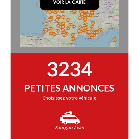
3234
PETITES ANNONCES
Choisissez votre véhicule
Fourgon / van