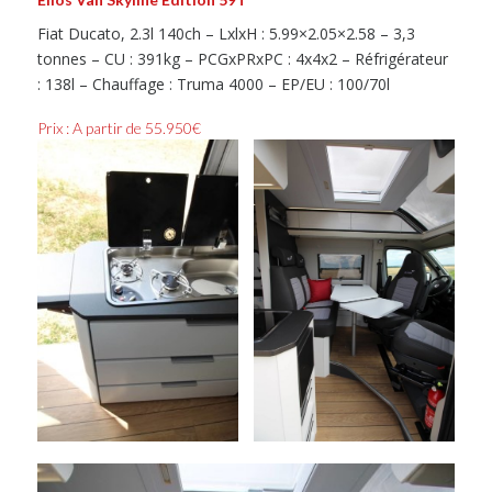
Fiat Ducato, 2.3l 140ch – LxlxH : 5.99×2.05×2.58 – 3,3
tonnes – CU : 391kg – PCGxPRxPC : 4x4x2 – Réfrigérateur
: 138l – Chauffage : Truma 4000 – EP/EU : 100/70l
Prix : A partir de 55.950€