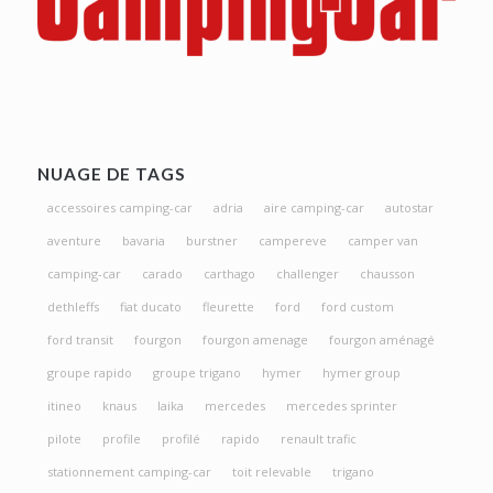
NUAGE DE TAGS
accessoires camping-car
adria
aire camping-car
autostar
aventure
bavaria
burstner
campereve
camper van
camping-car
carado
carthago
challenger
chausson
dethleffs
fiat ducato
fleurette
ford
ford custom
ford transit
fourgon
fourgon amenage
fourgon aménagé
groupe rapido
groupe trigano
hymer
hymer group
itineo
knaus
laika
mercedes
mercedes sprinter
pilote
profile
profilé
rapido
renault trafic
stationnement camping-car
toit relevable
trigano