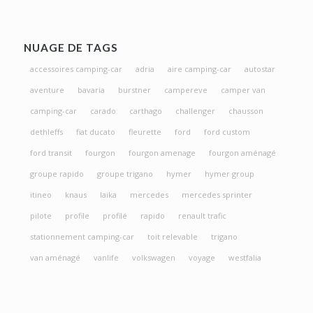
NUAGE DE TAGS
accessoires camping-car
adria
aire camping-car
autostar
aventure
bavaria
burstner
campereve
camper van
camping-car
carado
carthago
challenger
chausson
dethleffs
fiat ducato
fleurette
ford
ford custom
ford transit
fourgon
fourgon amenage
fourgon aménagé
groupe rapido
groupe trigano
hymer
hymer group
itineo
knaus
laika
mercedes
mercedes sprinter
pilote
profile
profilé
rapido
renault trafic
stationnement camping-car
toit relevable
trigano
van aménagé
vanlife
volkswagen
voyage
westfalia