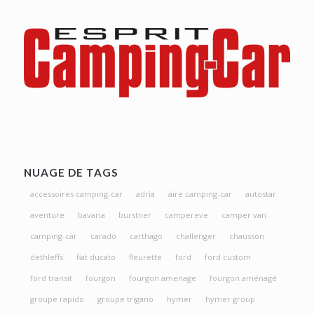
NUAGE DE TAGS
accessoires camping-car
adria
aire camping-car
autostar
aventure
bavaria
burstner
campereve
camper van
camping-car
carado
carthago
challenger
chausson
dethleffs
fiat ducato
fleurette
ford
ford custom
ford transit
fourgon
fourgon amenage
fourgon aménagé
groupe rapido
groupe trigano
hymer
hymer group