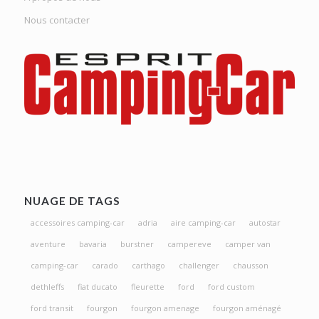
Nous contacter
NUAGE DE TAGS
accessoires camping-car
adria
aire camping-car
autostar
aventure
bavaria
burstner
campereve
camper van
camping-car
carado
carthago
challenger
chausson
dethleffs
fiat ducato
fleurette
ford
ford custom
ford transit
fourgon
fourgon amenage
fourgon aménagé