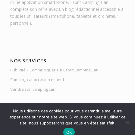
d’une application smartphone, Esprit Camping-Car
complète son offre avec un blog rédactionnel accessible à
tous les utilisateurs (smartphone, tablette et ordinateur
personnel).
NOS SERVICES
Publicité – Communiquer sur Esprit Camping Car
Camping car occasion et neuf
Vendre son camping car
Nous utilisons des cookies pour vous garantir la meilleure
expérience sur notre site web. Si vous continuez à utiliser ce
site, nous supposerons que vous en êtes satisfait.
Le Mag d'Esprit Camping Car | Netlight solutions © 2020 | Tous droits
OK
réservés |
Mentions légales