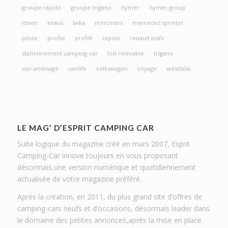
groupe rapido
groupe trigano
hymer
hymer group
itineo
knaus
laika
mercedes
mercedes sprinter
pilote
profile
profilé
rapido
renault trafic
stationnement camping-car
toit relevable
trigano
van aménagé
vanlife
volkswagen
voyage
westfalia
LE MAG’ D’ESPRIT CAMPING CAR
Suite logique du magazine créé en mars 2007, Esprit
Camping-Car innove toujours en vous proposant
désormais une version numérique et quotidiennement
actualisée de votre magazine préféré.
Après la création, en 2011, du plus grand site d’offres de
camping-cars neufs et d’occasions, désormais leader dans
le domaine des petites annonces,après la mise en place