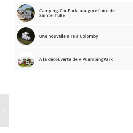
Camping-Car Park inaugure l’aire de
Sainte-Tulle
Une nouvelle aire à Colomby
A la découverte de VIPCampingPark
Adria Twin 640 SGX
Sport Edition, du peps
et un toit relevable