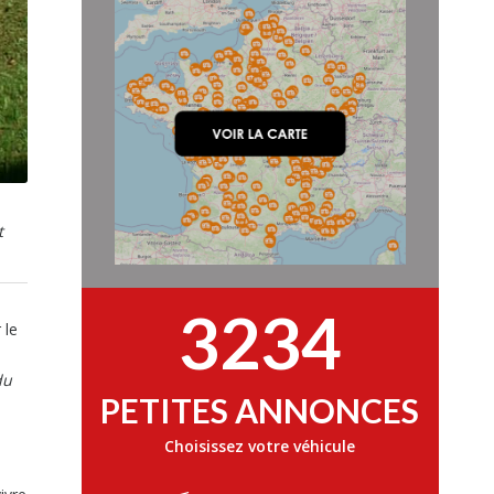
t
3234
 le
du
PETITES ANNONCES
Choisissez votre véhicule