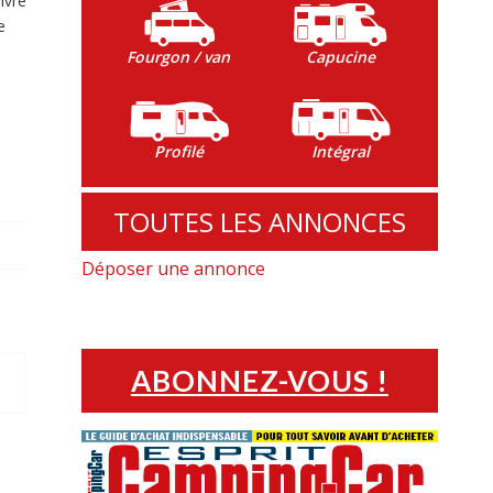
ivre
e
Fourgon / van
Capucine
Profilé
Intégral
TOUTES LES ANNONCES
Déposer une annonce
ABONNEZ-VOUS !