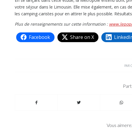
En se lançant dans cette étude, la Métropole entend donc pri
votre séjour dans le Limousin. Elle mise également, en cas de 
les camping-caristes pour en attirer le plus possible. Résulta
Plus de renseignements sur cette information :
www.lepopu
Facebook
Share on X
LinkedI
PAR
Part
Vous aimerez