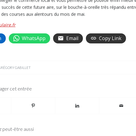
vilégier le commerce local et vous permettre de pouvoir enfin mieux v
succès de cette future aire, sur le bouche-à-oreille très répandu entr
ts des courses aux alentours du mois de mai.
laire.fr
n
WhatsApp
Email
Copy Link
GRÉGORY GABILLET
ager cet entrée
 peut-être aussi