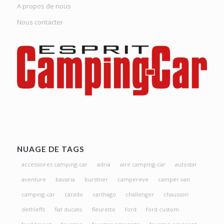
A propos de nous
Nous contacter
NUAGE DE TAGS
accessoires camping-car
adria
aire camping-car
autostar
aventure
bavaria
burstner
campereve
camper van
camping-car
carado
carthago
challenger
chausson
dethleffs
fiat ducato
fleurette
ford
ford custom