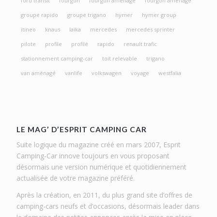
ford transit
fourgon
fourgon amenage
fourgon aménagé
groupe rapido
groupe trigano
hymer
hymer group
itineo
knaus
laika
mercedes
mercedes sprinter
pilote
profile
profilé
rapido
renault trafic
stationnement camping-car
toit relevable
trigano
van aménagé
vanlife
volkswagen
voyage
westfalia
LE MAG’ D’ESPRIT CAMPING CAR
Suite logique du magazine créé en mars 2007, Esprit
Camping-Car innove toujours en vous proposant
désormais une version numérique et quotidiennement
actualisée de votre magazine préféré.
Après la création, en 2011, du plus grand site d’offres de
camping-cars neufs et d’occasions, désormais leader dans