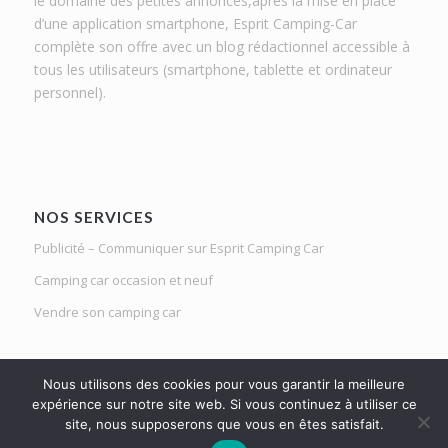
le domaine des petites annonces,après la mise en place
d’une application smartphone, Esprit Camping-Car
complète son offre avec un blog rédactionnel accessible à
tous les utilisateurs (smartphone, tablette et ordinateur
personnel).
NOS SERVICES
Publicité – Communiquer sur Esprit Camping Car
Camping car occasion et neuf
Vendre son camping car
Nous utilisons des cookies pour vous garantir la meilleure
expérience sur notre site web. Si vous continuez à utiliser ce
site, nous supposerons que vous en êtes satisfait.
Le Mag d'Esprit Camping Car | Netlight solutions © 2020 | Tous droits