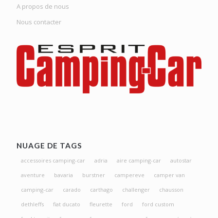
A propos de nous
Nous contacter
NUAGE DE TAGS
accessoires camping-car
adria
aire camping-car
autostar
aventure
bavaria
burstner
campereve
camper van
camping-car
carado
carthago
challenger
chausson
dethleffs
fiat ducato
fleurette
ford
ford custom