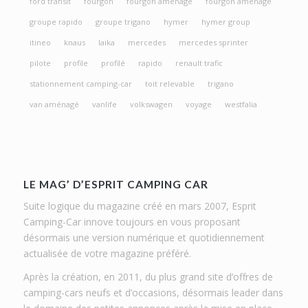
ford transit
fourgon
fourgon amenage
fourgon aménagé
groupe rapido
groupe trigano
hymer
hymer group
itineo
knaus
laika
mercedes
mercedes sprinter
pilote
profile
profilé
rapido
renault trafic
stationnement camping-car
toit relevable
trigano
van aménagé
vanlife
volkswagen
voyage
westfalia
LE MAG’ D’ESPRIT CAMPING CAR
Suite logique du magazine créé en mars 2007, Esprit
Camping-Car innove toujours en vous proposant
désormais une version numérique et quotidiennement
actualisée de votre magazine préféré.
Après la création, en 2011, du plus grand site d’offres de
camping-cars neufs et d’occasions, désormais leader dans