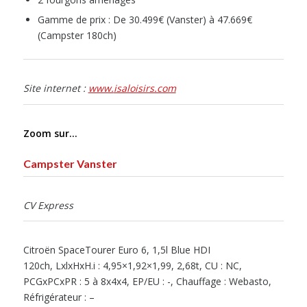
Gamme de prix : De 30.499€ (Vanster) à 47.669€
(Campster 180ch)
Site internet :
www.
isaloisirs.com
Zoom sur…
Campster Vanster
CV Express
Citroën SpaceTourer Euro 6, 1,5l Blue HDI
120ch, LxlxHxH.i : 4,95×1,92×1,99, 2,68t, CU : NC,
PCGxPCxPR : 5 à 8x4x4, EP/EU : -, Chauffage : Webasto,
Réfrigérateur : –