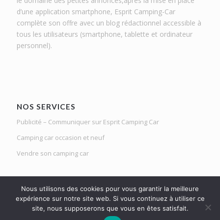
le domaine des petites annonces,après la mise en place
d’une application smartphone, Esprit Camping-Car
complète son offre avec un blog rédactionnel accessible à
tous les utilisateurs (smartphone, tablette et ordinateur
personnel).
NOS SERVICES
Publicité – Communiquer sur Esprit Camping Car
Camping car occasion et neuf
Vendre son camping car
Nous utilisons des cookies pour vous garantir la meilleure
expérience sur notre site web. Si vous continuez à utiliser ce
site, nous supposerons que vous en êtes satisfait.
Le Mag d'Esprit Camping Car | Netlight solutions © 2020 | Tous droits