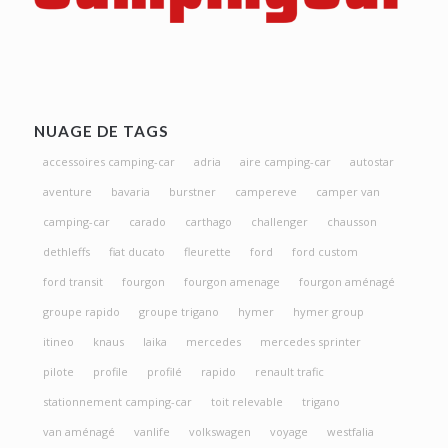
NUAGE DE TAGS
accessoires camping-car
adria
aire camping-car
autostar
aventure
bavaria
burstner
campereve
camper van
camping-car
carado
carthago
challenger
chausson
dethleffs
fiat ducato
fleurette
ford
ford custom
ford transit
fourgon
fourgon amenage
fourgon aménagé
groupe rapido
groupe trigano
hymer
hymer group
itineo
knaus
laika
mercedes
mercedes sprinter
pilote
profile
profilé
rapido
renault trafic
stationnement camping-car
toit relevable
trigano
van aménagé
vanlife
volkswagen
voyage
westfalia