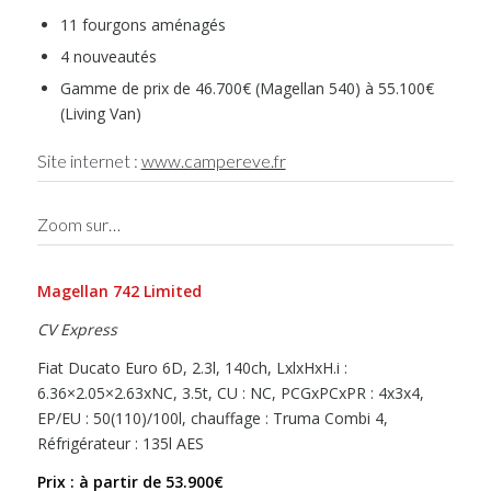
11 fourgons aménagés
4 nouveautés
Gamme de prix de 46.700€ (Magellan 540) à 55.100€
(Living Van)
Site internet :
www.campereve.fr
Zoom sur…
Magellan
742 Limited
CV Express
Fiat Ducato Euro 6D, 2.3l, 140ch, LxlxHxH.i :
6.36×2.05×2.63xNC, 3.5t, CU : NC, PCGxPCxPR : 4x3x4,
EP/EU : 50(110)/100l, chauffage : Truma Combi 4,
Réfrigérateur : 135l AES
Prix : à partir de 53.900€