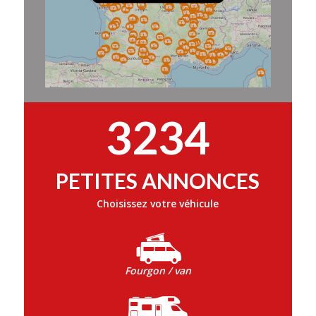
3234
PETITES ANNONCES
Choisissez votre véhicule
Fourgon / van