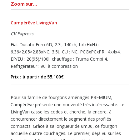
Zoom sur…
Campérêve LivingVan
CV Express
Fiat Ducato Euro 6D, 2.3l, 140ch, LxlxHxH.i :
6.36×2.05×2.88xNC, 3.5t, CU : NC, PCGxPCxPR : 4x4x4,
EP/EU : 20(95)/100l, chauffage : Truma Combi 4,
Réfrigérateur : 90l à compression
Prix : à partir de 55.100€
Pour sa famille de fourgons aménagés PREMIUM,
Campérêve présente une nouveuté très intéressante. Le
LivingVan casse les codes et cherche, là encore, à
concurrencer directement le segment des profilés
compacts. Grâce à sa longueur de 6m36, ce fourgon
accueille quatre couchages. Le premier, déjà vu sur les