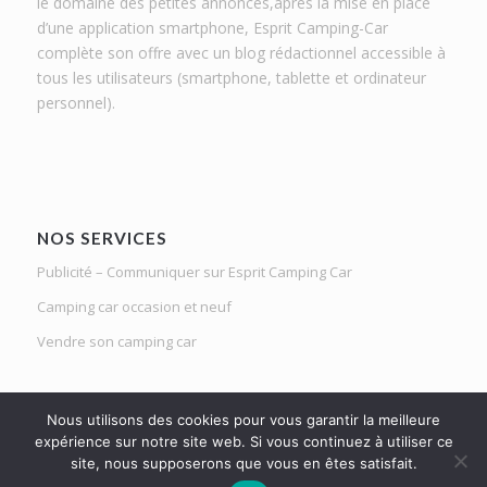
le domaine des petites annonces,après la mise en place
d’une application smartphone, Esprit Camping-Car
complète son offre avec un blog rédactionnel accessible à
tous les utilisateurs (smartphone, tablette et ordinateur
personnel).
NOS SERVICES
Publicité – Communiquer sur Esprit Camping Car
Camping car occasion et neuf
Vendre son camping car
Nous utilisons des cookies pour vous garantir la meilleure
expérience sur notre site web. Si vous continuez à utiliser ce
site, nous supposerons que vous en êtes satisfait.
Le Mag d'Esprit Camping Car | Netlight solutions © 2020 | Tous droits