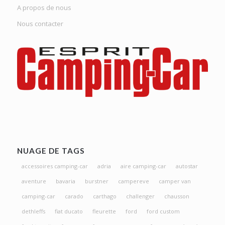
A propos de nous
Nous contacter
NUAGE DE TAGS
accessoires camping-car
adria
aire camping-car
autostar
aventure
bavaria
burstner
campereve
camper van
camping-car
carado
carthago
challenger
chausson
dethleffs
fiat ducato
fleurette
ford
ford custom