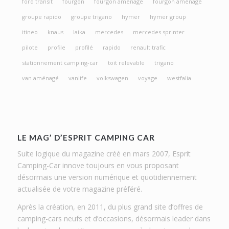
ford transit
fourgon
fourgon amenage
fourgon aménagé
groupe rapido
groupe trigano
hymer
hymer group
itineo
knaus
laika
mercedes
mercedes sprinter
pilote
profile
profilé
rapido
renault trafic
stationnement camping-car
toit relevable
trigano
van aménagé
vanlife
volkswagen
voyage
westfalia
LE MAG’ D’ESPRIT CAMPING CAR
Suite logique du magazine créé en mars 2007, Esprit
Camping-Car innove toujours en vous proposant
désormais une version numérique et quotidiennement
actualisée de votre magazine préféré.
Après la création, en 2011, du plus grand site d’offres de
camping-cars neufs et d’occasions, désormais leader dans