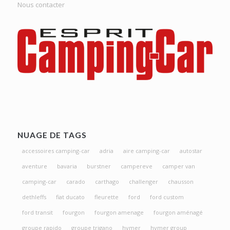
Nous contacter
NUAGE DE TAGS
accessoires camping-car
adria
aire camping-car
autostar
aventure
bavaria
burstner
campereve
camper van
camping-car
carado
carthago
challenger
chausson
dethleffs
fiat ducato
fleurette
ford
ford custom
ford transit
fourgon
fourgon amenage
fourgon aménagé
groupe rapido
groupe trigano
hymer
hymer group