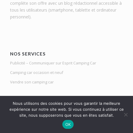
complète son offre avec un blog rédactionnel accessible à
tous les utilisateurs (smartphone, tablette et ordinateur
personnel).
NOS SERVICES
Publicité – Communiquer sur Esprit Camping Car
Camping car occasion et neuf
Vendre son camping car
Nous utilisons des cookies pour vous garantir la meilleure
expérience sur notre site web. Si vous continuez à utiliser ce
site, nous supposerons que vous en êtes satisfait.
Le Mag d'Esprit Camping Car | Netlight solutions © 2020 | Tous droits
OK
réservés |
Mentions légales