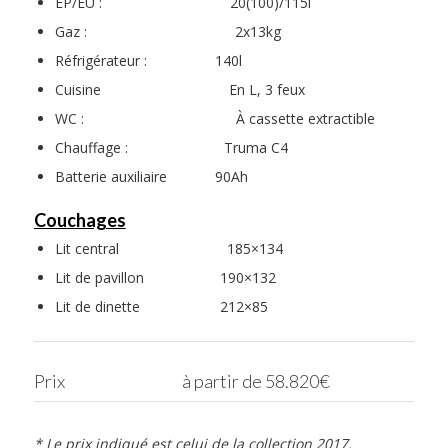
EP/EU : 20(100)/115l
Gaz : 2x13kg
Réfrigérateur : 140l
Cuisine En L, 3 feux
WC : À cassette extractible
Chauffage : Truma C4
Batterie auxiliaire 90Ah
Couchages
Lit central 185×134
Lit de pavillon 190×132
Lit de dinette 212×85
Prix à partir de 58.820€
* Le prix indiqué est celui de la collection 2017.