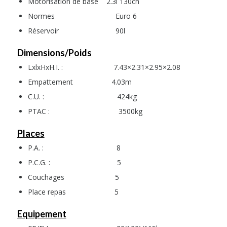
Motorisation de base 2.3l 130ch
Normes Euro 6
Réservoir 90l
Dimensions/Poids
LxlxHxH.I. : 7.43×2.31×2.95×2.08
Empattement 4.03m
C.U. : 424kg
PTAC : 3500kg
Places
P.A. : 8
P.C.G. : 5
Couchages 5
Place repas 5
Equipement