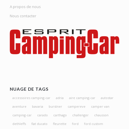
A propos de nous
Nous contacter
NUAGE DE TAGS
accessoires camping-car
adria
aire camping-car
autostar
aventure
bavaria
burstner
campereve
camper van
camping-car
carado
carthago
challenger
chausson
dethleffs
fiat ducato
fleurette
ford
ford custom