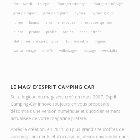
ford transit
fourgon
fourgon amenage
fourgon aménagé
groupe rapido
groupe trigano
hymer
hymer group
itineo
knaus
laika
mercedes
mercedes sprinter
pilote
profile
profilé
rapido
renault trafic
stationnement camping-car
toit relevable
trigano
van aménagé
vanlife
volkswagen
voyage
westfalia
LE MAG’ D’ESPRIT CAMPING CAR
Suite logique du magazine créé en mars 2007, Esprit
Camping-Car innove toujours en vous proposant
désormais une version numérique et quotidiennement
actualisée de votre magazine préféré.
Après la création, en 2011, du plus grand site d’offres de
camping-cars neufs et d’occasions, désormais leader dans