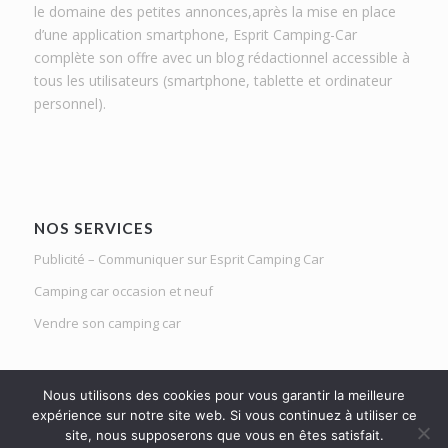
le domaine des petites annonces,après la mise en place
d’une application smartphone, Esprit Camping-Car
complète son offre avec un blog rédactionnel accessible à
tous les utilisateurs (smartphone, tablette et ordinateur
personnel).
NOS SERVICES
Publicité – Communiquer sur Esprit Camping Car
Camping car occasion et neuf
Vendre son camping car
Nous utilisons des cookies pour vous garantir la meilleure
expérience sur notre site web. Si vous continuez à utiliser ce
site, nous supposerons que vous en êtes satisfait.
Le Mag d'Esprit Camping Car | Netlight solutions © 2020 | Tous droits