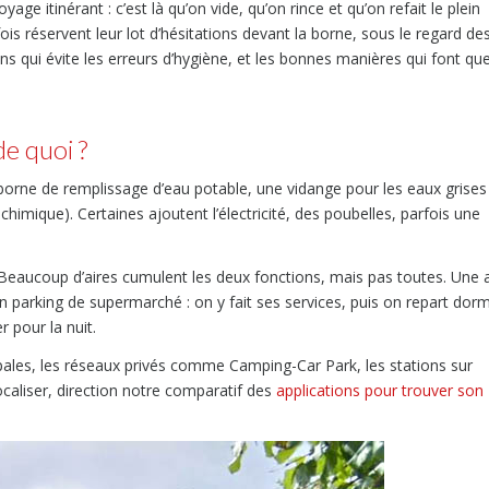
ge itinérant : c’est là qu’on vide, qu’on rince et qu’on refait le plein
fois réservent leur lot d’hésitations devant la borne, sous le regard de
ns qui évite les erreurs d’hygiène, et les bonnes manières qui font qu
de quoi ?
orne de remplissage d’eau potable, une vidange pour les eaux grises
himique). Certaines ajoutent l’électricité, des poubelles, parfois une
t. Beaucoup d’aires cumulent les deux fonctions, mais pas toutes. Une a
n parking de supermarché : on y fait ses services, puis on repart dorm
r pour la nuit.
ipales, les réseaux privés comme Camping-Car Park, les stations sur
caliser, direction notre comparatif des
applications pour trouver son