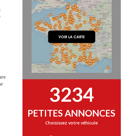
s
e
ire
ir
3234
PETITES ANNONCES
Choisissez votre véhicule