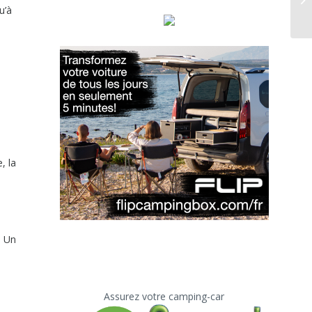
u’à
, la
. Un
Assurez votre camping-car