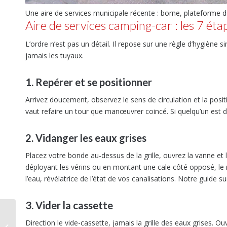
Une aire de services municipale récente : borne, plateforme de
Aire de services camping-car : les 7 ét
L’ordre n’est pas un détail. Il repose sur une règle d’hygiène 
jamais les tuyaux.
1. Repérer et se positionner
Arrivez doucement, observez le sens de circulation et la positi
vaut refaire un tour que manœuvrer coincé. Si quelqu’un est déj
2. Vidanger les eaux grises
Placez votre bonde au-dessus de la grille, ouvrez la vanne et 
déployant les vérins ou en montant une cale côté opposé, le r
l’eau, révélatrice de l’état de vos canalisations. Notre guide su
3. Vider la cassette
KRVACAMP nouveau
Direction le vide-cassette, jamais la grille des eaux grises. 
distributeur des