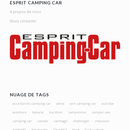
ESPRIT CAMPING CAR
A propos de nous
Nous contacter
NUAGE DE TAGS
accessoires camping-car
adria
aire camping-car
autostar
aventure
bavaria
burstner
campereve
camper van
camping-car
carado
carthago
challenger
chausson
dethleffs
fiat ducato
fleurette
ford
ford custom