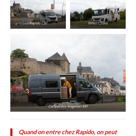
Rapido C50
Itineo
CS660
Campérêve Magellan 641
Quand on entre chez Rapido, on peut