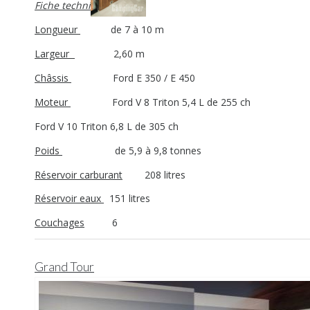
Fiche technique
Longueur
de 7 à 10 m
Largeur
2,60 m
Châssis
Ford E 350 / E 450
Moteur
Ford V 8 Triton 5,4 L de 255 ch
Ford V 10 Triton 6,8 L de 305 ch
Poids
de 5,9 à 9,8 tonnes
Réservoir carburant
208 litres
Réservoir eaux
151 litres
Couchages
6
Grand Tour