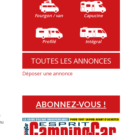
Fourgon / van
Capucine
Profilé
Intégral
TOUTES LES ANNONCES
Déposer une annonce
ABONNEZ-VOUS !
s
nu