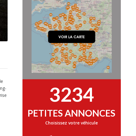
de
3234
ing-
rise
PETITES ANNONCES
Choisissez votre véhicule