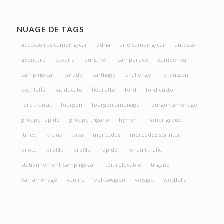
NUAGE DE TAGS
accessoires camping-car
adria
aire camping-car
autostar
aventure
bavaria
burstner
campereve
camper van
camping-car
carado
carthago
challenger
chausson
dethleffs
fiat ducato
fleurette
ford
ford custom
ford transit
fourgon
fourgon amenage
fourgon aménagé
groupe rapido
groupe trigano
hymer
hymer group
itineo
knaus
laika
mercedes
mercedes sprinter
pilote
profile
profilé
rapido
renault trafic
stationnement camping-car
toit relevable
trigano
van aménagé
vanlife
volkswagen
voyage
westfalia