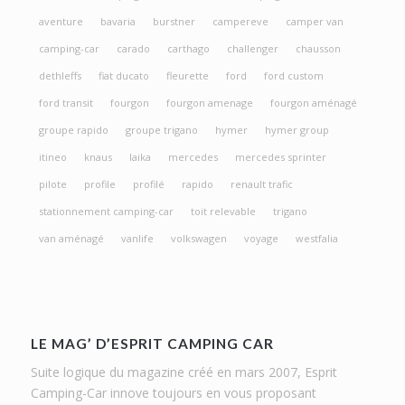
aventure
bavaria
burstner
campereve
camper van
camping-car
carado
carthago
challenger
chausson
dethleffs
fiat ducato
fleurette
ford
ford custom
ford transit
fourgon
fourgon amenage
fourgon aménagé
groupe rapido
groupe trigano
hymer
hymer group
itineo
knaus
laika
mercedes
mercedes sprinter
pilote
profile
profilé
rapido
renault trafic
stationnement camping-car
toit relevable
trigano
van aménagé
vanlife
volkswagen
voyage
westfalia
LE MAG’ D’ESPRIT CAMPING CAR
Suite logique du magazine créé en mars 2007, Esprit
Camping-Car innove toujours en vous proposant