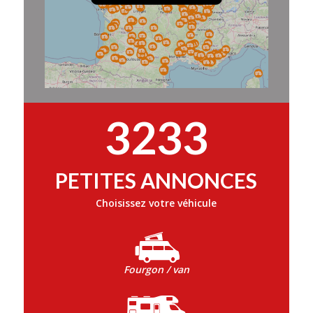
3233
PETITES ANNONCES
Choisissez votre véhicule
Fourgon / van