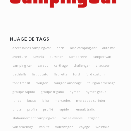
NUAGE DE TAGS
accessoires camping-car
adria
aire camping-car
autostar
aventure
bavaria
burstner
campereve
camper van
camping-car
carado
carthago
challenger
chausson
dethleffs
fiat ducato
fleurette
ford
ford custom
ford transit
fourgon
fourgon amenage
fourgon aménagé
groupe rapido
groupe trigano
hymer
hymer group
itineo
knaus
laika
mercedes
mercedes sprinter
pilote
profile
profilé
rapido
renault trafic
stationnement camping-car
toit relevable
trigano
van aménagé
vanlife
volkswagen
voyage
westfalia