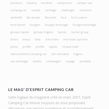
aventure
bavaria
burstner
campereve
camper van
camping-car
carado
carthago
challenger
chausson
dethleffs
fiat ducato
fleurette
ford
ford custom
ford transit
fourgon
fourgon amenage
fourgon aménagé
groupe rapido
groupe trigano
hymer
hymer group
itineo
knaus
laika
mercedes
mercedes sprinter
pilote
profile
profilé
rapido
renault trafic
stationnement camping-car
toit relevable
trigano
van aménagé
vanlife
volkswagen
voyage
westfalia
LE MAG’ D’ESPRIT CAMPING CAR
Suite logique du magazine créé en mars 2007, Esprit
Camping-Car innove toujours en vous proposant
désormais une version numérique et quotidiennement