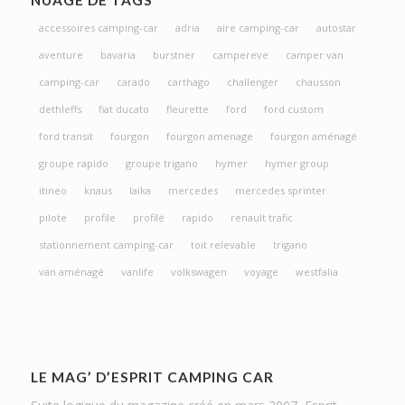
NUAGE DE TAGS
accessoires camping-car
adria
aire camping-car
autostar
aventure
bavaria
burstner
campereve
camper van
camping-car
carado
carthago
challenger
chausson
dethleffs
fiat ducato
fleurette
ford
ford custom
ford transit
fourgon
fourgon amenage
fourgon aménagé
groupe rapido
groupe trigano
hymer
hymer group
itineo
knaus
laika
mercedes
mercedes sprinter
pilote
profile
profilé
rapido
renault trafic
stationnement camping-car
toit relevable
trigano
van aménagé
vanlife
volkswagen
voyage
westfalia
LE MAG’ D’ESPRIT CAMPING CAR