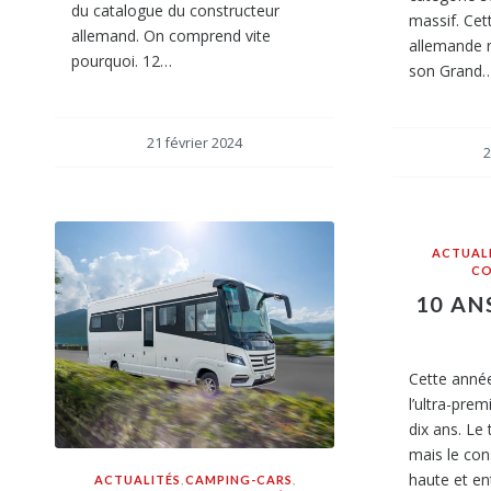
du catalogue du constructeur
massif. Cet
allemand. On comprend vite
allemande 
pourquoi. 12…
son Grand
21 février 2024
2
ACTUAL
CO
10 AN
Cette année
l’ultra-pre
dix ans. Le
mais le con
haute et en
ACTUALITÉS
,
CAMPING-CARS
,