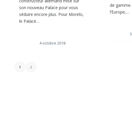
constructeur allemand mise sur
de gamme. 
son nouveau Palace pour vous
l’Europe,…
séduire encore plus. Pour Morelo,
le Palace…
5
4 octobre 2018
1
2