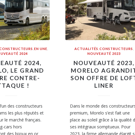
CONSTRUCTEURS
,
EN UNE
,
ACTUALITÉS
,
CONSTRUCTEURS
,
UVEAUTÉ 2024
NOUVEAUTÉ 2023
EAUTÉ 2024,
NOUVEAUTÉ 2023,
O, LE GRAND
MORELO AGRANDI
RE CONTRE-
SON OFFRE DE LOF
TTAQUE !
LINER
l’un des constructeurs
Dans le monde des constructeur
ums les plus réputés et
premium, Morelo s’est fait une
ur le marché français.
place au soleil grâce à la qualité 
g-cars hors
ses intégraux somptueux. Pour
ont des bijoux en or
2023, la firme allemande élargit 