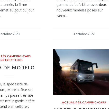
te année, la firme
gamme de Loft Liner avec deux
remet au goût du jour
nouveaux modèles posés sur
…
Iveco…
 octobre 2023
3 octobre 2022
ITÉS
,
CAMPING-CARS
,
NSTRUCTEURS
S DE MORELO
, le spécialiste de
mium, Morelo, fête ses
 temps passe très vite
structeur garde la tête
ACTUALITÉS
,
CAMPING-CARS
tend bien célébrer,