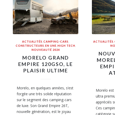
ACTUALITÉS
,
CAMPING-CARS
,
ACTUALITÉS
,
CONSTRUCTEURS
,
EN UNE
,
HIGH TECH
,
NO
NOUVEAUTÉ 2024
NOUV
MORELO GRAND
MOREL
EMPIRE 120GSO, LE
EMPI
PLAISIR ULTIME
A
Morelo, en quelques années, s’est
Morelo est 
forgée une très solide réputation
ultra premi
sur le segment des camping-cars
appréciés s
de luxe. Son Grand Empire 26T,
Ces campin
nouvelle génération, est le joyau
catégorie s