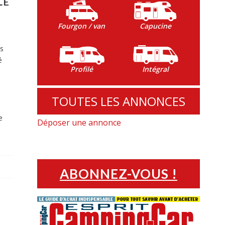
LE
Fourgon / van
Capucine
ès
é
Profilé
Intégral
t
TOUTES LES ANNONCES
e
Déposer une annonce
ABONNEZ-VOUS !