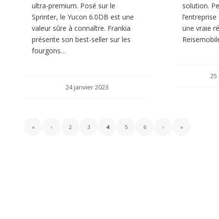
ultra-premium. Posé sur le
solution. P
Sprinter, le Yucon 6.0DB est une
l’entrepris
valeur sûre à connaître. Frankia
une vraie r
présente son best-seller sur les
Reisemobile
fourgons…
25
24 janvier 2023
«
‹
2
3
4
5
6
›
»