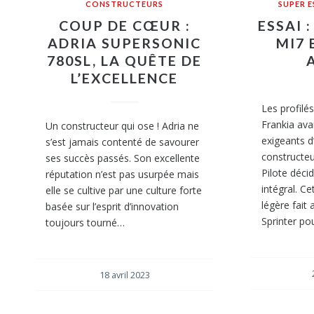
CONSTRUCTEURS
SUPER 
COUP DE CŒUR :
ESSAI 
ADRIA SUPERSONIC
MI7 
780SL, LA QUÊTE DE
L’EXCELLENCE
Les profilé
Frankia avai
Un constructeur qui ose ! Adria ne
exigeants d
s’est jamais contenté de savourer
constructe
ses succès passés. Son excellente
Pilote décid
réputation n’est pas usurpée mais
intégral. C
elle se cultive par une culture forte
légère fait
basée sur l’esprit d’innovation
Sprinter po
toujours tourné…
18 avril 2023