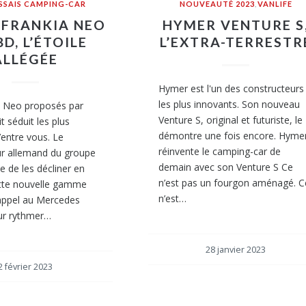
ESSAIS CAMPING-CAR
NOUVEAUTÉ 2023
,
VANLIFE
: FRANKIA NEO
HYMER VENTURE S
BD, L’ÉTOILE
L’EXTRA-TERRESTR
ALLÉGÉE
Hymer est l'un des constructeurs
les plus innovants. Son nouveau
s Neo proposés par
Venture S, original et futuriste, le
t séduit les plus
démontre une fois encore. Hyme
’entre vous. Le
réinvente le camping-car de
ur allemand du groupe
demain avec son Venture S Ce
e de les décliner en
n’est pas un fourgon aménagé. C
ette nouvelle gamme
n’est…
 appel au Mercedes
ur rythmer…
28 janvier 2023
2 février 2023