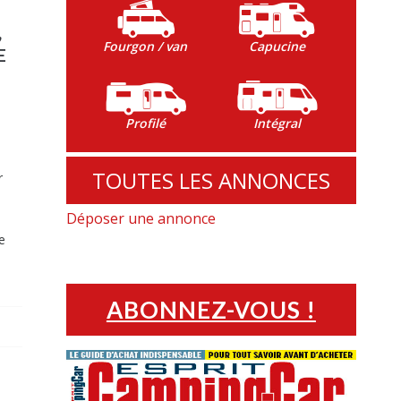
,
Fourgon / van
Capucine
E
Profilé
Intégral
TOUTES LES ANNONCES
r
Déposer une annonce
e
ABONNEZ-VOUS !