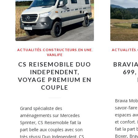
ACTUALITÉS
,
CONSTRUCTEURS
,
EN UNE
,
ACTUALITÉS
,
VANLIFE
CS REISEMOBILE DUO
BRAVI
INDEPENDENT,
699
VOYAGE PREMIUM EN
COUPLE
Bravia Mobi
savoir-fair
Grand spécialiste des
espaces ave
aménagements sur Mercedes
et confort.
Sprinter, CS Reisemobile fait la
fait la part
part belle aux couples avec son
Boxer, Brav
très réussi Duo Independent. CS