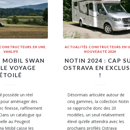
CONSTRUCTEURS
,
EN UNE
,
ACTUALITÉS
,
CONSTRUCTEURS
,
EN 
VANLIFE
NOUVEAUTÉ 2024
A MOBIL SWAN
NOTIN 2024 : CAP S
, LE VOYAGE
OSTRAVA EN EXCLUS
ÉTOILÉ
!
l possède un réel
Désormais articulée autour de
e pour aménager des
cinq gammes, la collection Notin
c finesse, raffinement
se rapproche donc des 20
 Dans un catalogue qui
modèles, un seuil relativement
 belle au Peugeot
élevé qu’elle atteindra avec les
ia Mobil casse les
prochains profilés Ostrava