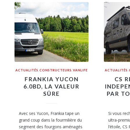
ACTUALITÉS
,
CONSTRUCTEURS
,
VANLIFE
ACTUALITÉS
,
FRANKIA YUCON
CS R
6.0BD, LA VALEUR
INDEPE
SÛRE
PAR TO
Avec ses Yucon, Frankia tape un
Si vous re
grand coup dans la fourmilière du
ultra-premi
segment des fourgons aménagés
l’étoile, CS