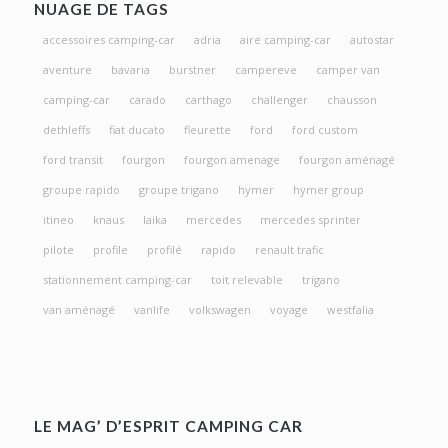
NUAGE DE TAGS
accessoires camping-car
adria
aire camping-car
autostar
aventure
bavaria
burstner
campereve
camper van
camping-car
carado
carthago
challenger
chausson
dethleffs
fiat ducato
fleurette
ford
ford custom
ford transit
fourgon
fourgon amenage
fourgon aménagé
groupe rapido
groupe trigano
hymer
hymer group
itineo
knaus
laika
mercedes
mercedes sprinter
pilote
profile
profilé
rapido
renault trafic
stationnement camping-car
toit relevable
trigano
van aménagé
vanlife
volkswagen
voyage
westfalia
LE MAG’ D’ESPRIT CAMPING CAR